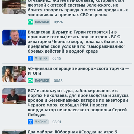
Отчаяние... Житель Николаева, который стал
жертвой скотской системы Зеленского, не
боится говорить правду о местных продажных
чиновниках и причинах СВО в целом
09:24
ПАБЛИКИ
Владислав Шурыгин: Турки готовятся (и в
принципе готовы) взять под контроль ВСЮ
акваторию Черного моря, пока как бы мягко
предлагая свои условия по "замораживанию"
боевых действий в водной среде
09:15
МНЕНИЯ
40-дневная операция криворожского торчка —
ИТОГИ
08:18
ПАБЛИКИ
ВСУ используют суда, заблокированные в
портах Николаева, для производства и запуска
дронов и безэкипажных катеров по акватории
Черного моря, сообщил РИА Новости
координатор николаевского подполья Сергей
Лебедев
08:01
МНЕНИЯ
Два майора: #Обзорная #Сводка на утро 9