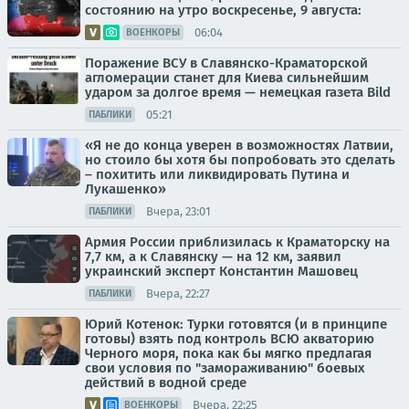
состоянию на утро воскресенье, 9 августа:
06:04
ВОЕНКОРЫ
Поражение ВСУ в Славянско-Краматорской
агломерации станет для Киева сильнейшим
ударом за долгое время — немецкая газета Bild
05:21
ПАБЛИКИ
«Я не до конца уверен в возможностях Латвии,
но стоило бы хотя бы попробовать это сделать
– похитить или ликвидировать Путина и
Лукашенко»
Вчера, 23:01
ПАБЛИКИ
Армия России приблизилась к Краматорску на
7,7 км, а к Славянску — на 12 км, заявил
украинский эксперт Константин Машовец
Вчера, 22:27
ПАБЛИКИ
Юрий Котенок: Турки готовятся (и в принципе
готовы) взять под контроль ВСЮ акваторию
Черного моря, пока как бы мягко предлагая
свои условия по "замораживанию" боевых
действий в водной среде
Вчера, 22:25
ВОЕНКОРЫ