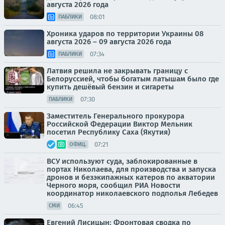
августа 2026 года
08:01
ПАБЛИКИ
Хроника ударов по территории Украины 08
августа 2026 – 09 августа 2026 года
07:34
ПАБЛИКИ
Латвия решила не закрывать границу с
Белоруссией, чтобы богатым латышам было где
купить дешёвый бензин и сигареты
07:30
ПАБЛИКИ
Заместитель Генерального прокурора
Российской Федерации Виктор Мельник
посетил Республику Саха (Якутия)
07:21
ОФИЦ.
ВСУ используют суда, заблокированные в
портах Николаева, для производства и запуска
дронов и безэкипажных катеров по акватории
Черного моря, сообщил РИА Новости
координатор николаевского подполья Лебедев
06:45
СМИ
Евгений Лисицын: Фронтовая сводка по