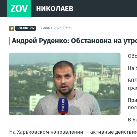
ZOV
НИКОЛАЕВ
3 июня 2026, 07:21
ВОЕНКОРЫ
Андрей Руденко: Обстановка на утро
Обс
На 
БП
гра
При
пол
В Б
На Харьковском направлении — активные действия