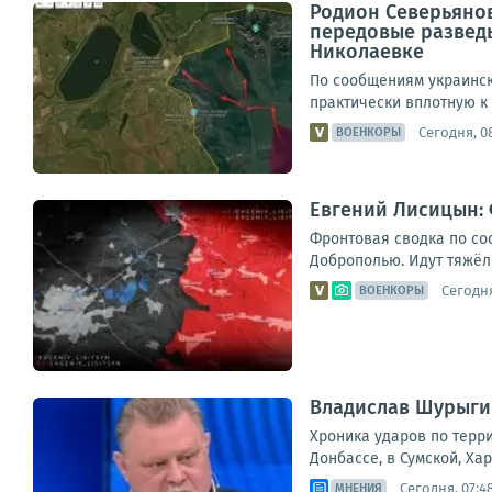
Родион Северьяно
передовые развед
Николаевке
По сообщениям украинск
практически вплотную к
Сегодня, 08
ВОЕНКОРЫ
Евгений Лисицын: 
Фронтовая сводка по со
Доброполью. Идут тяжёлы
Сегодня
ВОЕНКОРЫ
Владислав Шурыгин
Хроника ударов по терри
Донбассе, в Сумской, Ха
Сегодня, 07:4
МНЕНИЯ