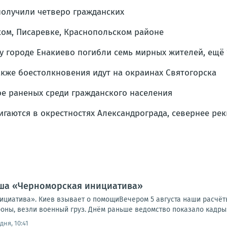
 получили четверо гражданских
ком, Писаревке, Краснопольском районе
су городе Енакиево погибли семь мирных жителей, ещё
акже боестолкновения идут на окраинах Святогорска
ое раненых среди гражданского населения
гаются в окрестностях Александрограда, севернее рек
аша «Черноморская инициатива»
циатива». Киев взывает о помощиВечером 5 августа наши расчёт
ны, везли военный груз. Днём раньше ведомство показало кадры: 
дня, 10:41