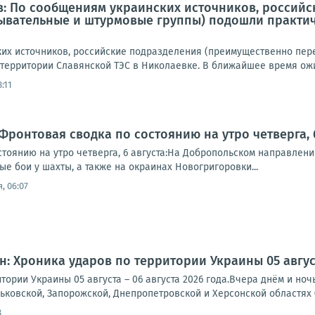
в: По сообщениям украинских источников, россий
ывательные и штурмовые группы) подошли практич
их источников, российские подразделения (преимущественно пе
 территории Славянской ТЭС в Николаевке. В ближайшее время ожи
:11
Фронтовая сводка по состоянию на утро четверга, 6
стоянию на утро четверга, 6 августа:На Добропольском направлен
е бои у шахты, а также на окраинах Новогригоровки...
, 06:07
: Хроника ударов по территории Украины 05 августа
тории Украины 05 августа – 06 августа 2026 года.Вчера днём и но
рьковской, Запорожской, Днепропетровской и Херсонской областях (
8