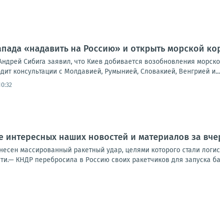
Запада «надавить на Россию» и открыть морской к
Андрей Сибига заявил, что Киев добивается возобновления морско
дит консультации с Молдавией, Румынией, Словакией, Венгрией и...
0:32
 интересных наших новостей и материалов за вчер
несен массированный ракетный удар, целями которого стали логис
ти.— КНДР перебросила в Россию своих ракетчиков для запуска бал