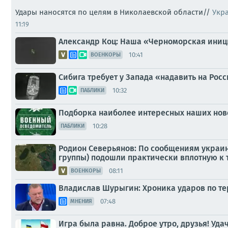
Удары наносятся по целям в Николаевской области//
Укр
11:19
Александр Коц: Наша «Черноморская ини
10:41
ВОЕНКОРЫ
Сибига требует у Запада «надавить на Рос
10:32
ПАБЛИКИ
Подборка наиболее интересных наших ново
10:28
ПАБЛИКИ
Родион Северьянов: По сообщениям украи
группы) подошли практически вплотную к 
08:11
ВОЕНКОРЫ
Владислав Шурыгин: Хроника ударов по тер
07:48
МНЕНИЯ
Игра была равна. Доброе утро, друзья! Уда