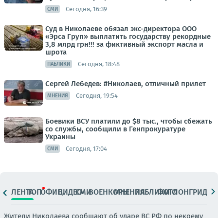
Сегодня, 16:39
СМИ
Суд в Николаеве обязал экс-директора ООО
«Эрса Груп» выплатить государству рекордные
3,8 млрд грн!!! за фиктивный экспорт масла и
шрота
Сегодня, 18:48
ПАБЛИКИ
Сергей Лебедев: #Николаев, отличный прилет
Сегодня, 19:54
МНЕНИЯ
Боевики ВСУ платили до $8 тыс., чтобы сбежать
со службы, сообщили в Генпрокуратуре
Украины
Сегодня, 17:04
СМИ
ЛЕНТА
ТОП
ОФИЦ.
ВИДЕО
СМИ
ВОЕНКОРЫ
МНЕНИЯ
ПАБЛИКИ
ФОТО
ЛОНГРИДЫ
Жители Николаева сообщают об ударе ВС РФ по некоему