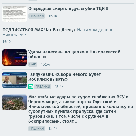
Очередная смерть в душегубке ТЦК!!!
16:16
ПАБЛИКИ
ПОДПИСАТЬСЯ
МАХ
Чат
Бот
Дзен
//
На самом деле в
Николаеве
16:12
Удары нанесены по целям в Николаевской
области
15:54
СМИ
Гайдукевич: «Скоро некого будет
мобилизовывать»
15:44
ПАБЛИКИ
Масштабные удары по судам снабжения ВСУ в
Чёрном море, а также портах Одесской и
Николаевской областей, привели к коллапсу на
сухопутных пунктах пропуска, где сотни
грузовиков, в том числе с оружием и
боеприпасами, стоят...
15:42
ПАБЛИКИ