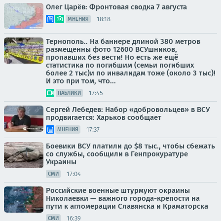
Олег Царёв: Фронтовая сводка 7 августа
18:18
МНЕНИЯ
Тернополь.. На баннере длиной 380 метров
размещенны фото 12600 ВСУшников,
пропавших без вести! Но есть же ещё
статистика по погибшим (семьи погибших
более 2 тыс)и по инвалидам тоже (около 3 тыс)!
И это при том, что...
17:45
ПАБЛИКИ
Сергей Лебедев: Набор «добровольцев» в ВСУ
продвигается: Харьков сообщает
17:37
МНЕНИЯ
Боевики ВСУ платили до $8 тыс., чтобы сбежать
со службы, сообщили в Генпрокуратуре
Украины
17:04
СМИ
Российские военные штурмуют окраины
Николаевки — важного города-крепости на
пути к агломерации Славянска и Краматорска
16:39
СМИ