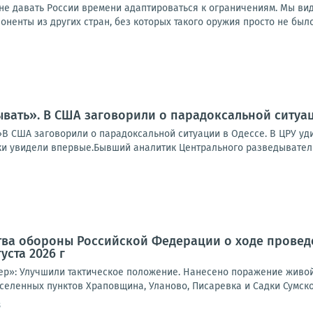
не давать России времени адаптироваться к ограничениям. Мы вид
ненты из других стран, без которых такого оружия просто не было б
вать». В США заговорили о парадоксальной ситуац
В США заговорили о парадоксальной ситуации в Одессе. В ЦРУ уди
и увидели впервые.Бывший аналитик Центрального разведывательн
тва обороны Российской Федерации о ходе провед
уста 2026 г
ер»: Улучшили тактическое положение. Нанесено поражение живой
селенных пунктов Храповщина, Уланово, Писаревка и Садки Сумско
8