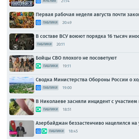
21:14
МНЕНИЯ
Первая рабочая неделя августа почти зак
20:49
ПАБЛИКИ
В составе ВСУ воюют порядка 16 тысяч инос
20:11
ПАБЛИКИ
Бойцы СВО плохого не посоветуют
19:11
ПАБЛИКИ
Сводка Министерства Обороны России о ход
19:00
ПАБЛИКИ
В Николаеве засняли инцидент с участием п
18:51
ПАБЛИКИ
Азербайджан беззастенчиво нацелился на
18:45
ПАБЛИКИ