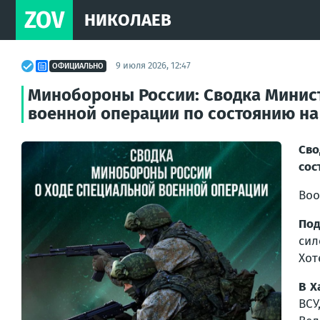
ZOV
НИКОЛАЕВ
9 июля 2026, 12:47
ОФИЦИАЛЬНО
Минобороны России: Сводка Минис
военной операции по состоянию на 
Сво
сос
Воо
Под
сил
Хот
В Х
ВСУ