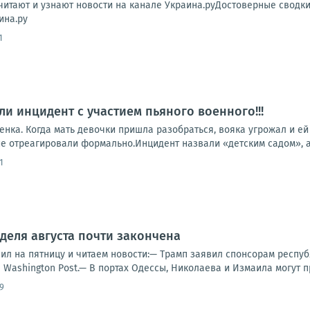
читают и узнают новости на канале Украина.руДостоверные сводк
ина.ру
1
ли инцидент с участием пьяного военного!!!
нка. Когда мать девочки пришла разобраться, вояка угрожал и ей
е отреагировали формально.Инцидент назвали «детским садом», а 
1
деля августа почти закончена
ил на пятницу и читаем новости:— Трамп заявил спонсорам респуб
Washington Post.— В портах Одессы, Николаева и Измаила могут п
9