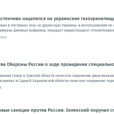
стенчиво нацелился на украинские газохранилища
ван в поставках газа «в дружескую Украину» и использовании ее 
айжана Джейхун Байрамов, передает корреспондент «ПолитНавигат
18:45
ва Обороны России о ходе проведения специально
ровки Север в Сумской области нанесено поражение двум механи
исаревка и Садки.В Харьковской области нанесено поражение пора
0
овые санкции против России: Зеленский поручил 