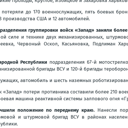
икие Проходы, Круглое, Избицкое и Захаровка Харьков
 потеряли до 170 военнослужащих, пять боевых бро
3 производства США и 12 автомобилей.
разделения группировки войск «Запад» заняли более
ой силе и технике двух механизированных, штурмово
еевка, Червоный Оскол, Касьяновка, Подлиман Ха
ародной Республики
подразделения 67-й мотострелк
анизированной бригады ВСУ и 120-й бригады тероборо
служащих, автомобиль и шесть наземных роботизирова
ск «Запад» потери противника составили более 210 в
боевая машина реактивной системы залпового огня «Г
учшили положение по переднему краю.
Нанесли пор
рмовой и штурмовой бригад ВСУ в районах населен
ублики.