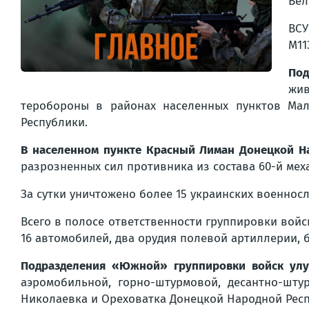
Вел
ВСУ
М11
Под
жив
теробороны в районах населенных пунктов Мал
Республики.
В населенном пункте Красный Лиман Донецкой Н
разрозненных сил противника из состава 60-й мех
За сутки уничтожено более 15 украинских военно
Всего в полосе ответственности группировки вой
16 автомобилей, два орудия полевой артиллерии, 
Подразделения «Южной» группировки войск ул
аэромобильной, горно-штурмовой, десантно-шту
Николаевка и Ореховатка Донецкой Народной Респ