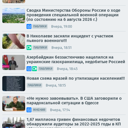
Сводка Министерства Обороны России о ходе
проведения специальной военной операции
(по состоянию на 6 августа 2026 г.)
Вчера, 19:00
ПАБЛИКИ
В Николаеве засняли инцидент с участием
пьяного военного!!!
Вчера, 18:51
ПАБЛИКИ
Азербайджан беззастенчиво нацелился на
украинские газохранилища, недобитые Россией
Вчера, 18:45
ПАБЛИКИ
Новая схема мразей по утилизации населения!!!
Вчера, 18:15
ПАБЛИКИ
«Не нужно завоевывать». В США заговорили о
парадоксальной ситуации в Одессе
Вчера, 17:14
МНЕНИЯ
1,67 миллиона гривен финансовых недочетов
обнаружили аудиторы за 2022-2025 годы в КП