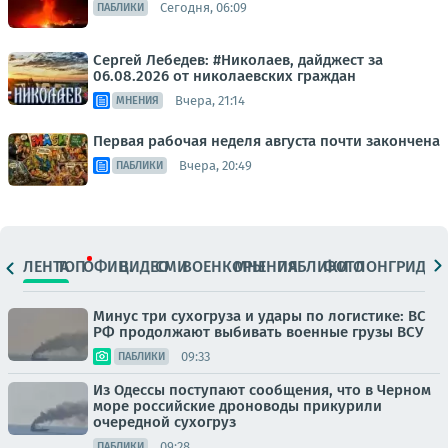
Сегодня, 06:09
ПАБЛИКИ
Сергей Лебедев: #Николаев, дайджест за
06.08.2026 от николаевских граждан
Вчера, 21:14
МНЕНИЯ
Первая рабочая неделя августа почти закончена
Вчера, 20:49
ПАБЛИКИ
ЛЕНТА
ТОП
ОФИЦ.
ВИДЕО
СМИ
ВОЕНКОРЫ
МНЕНИЯ
ПАБЛИКИ
ФОТО
ЛОНГРИДЫ
Минус три сухогруза и удары по логистике: ВС
РФ продолжают выбивать военные грузы ВСУ
09:33
ПАБЛИКИ
Из Одессы поступают сообщения, что в Черном
море российские дроноводы прикурили
очередной сухогруз
09:28
ПАБЛИКИ