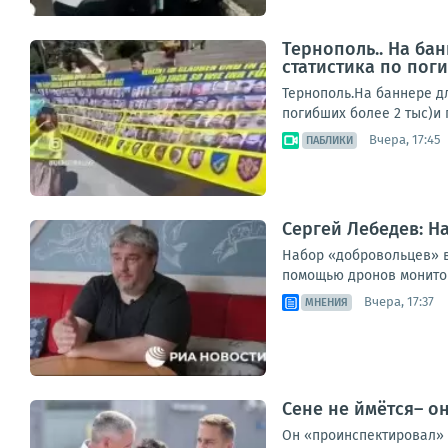
Тернополь.. На ба
статистика по поги
Тернополь.На баннере д
погибших более 2 тыс)и 
Вчера, 17:45
ПАБЛИКИ
Сергей Лебедев: Н
Набор «добровольцев» в
помощью дронов мониторя
Вчера, 17:37
МНЕНИЯ
Сене не ймётся– о
Он «проинспектировал» р