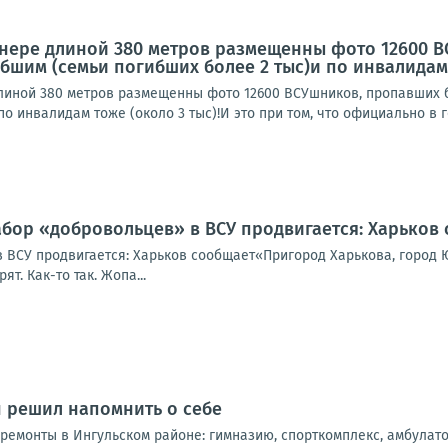
ннере длиной 380 метров размещенны фото 12600 В
бшим (семьи погибших более 2 тыс)и по инвалидам то
линой 380 метров размещенны фото 12600 ВСУшников, пропавших бе
по инвалидам тоже (около 3 тыс)!И это при том, что официально в г
абор «добровольцев» в ВСУ продвигается: Харьков
 ВСУ продвигается: Харьков сообщает«Пригород Харькова, город Ю
т. Как-то так. Жопа...
н решил напомнить о себе
емонты в Ингульском районе: гимназию, спорткомплекс, амбулатор