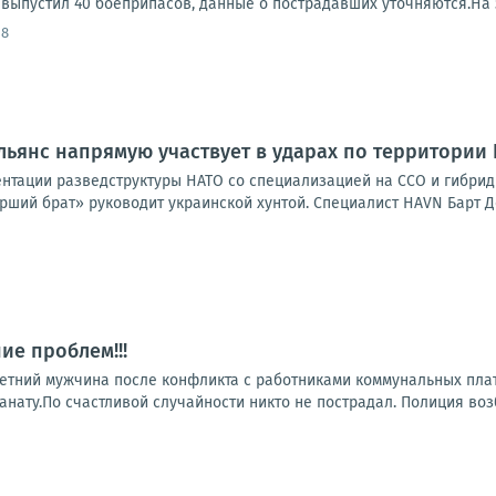
, выпустил 40 боеприпасов, данные о пострадавших уточняются.На 
18
льянс напрямую участвует в ударах по территории
нтации разведструктуры НАТО со специализацией на ССО и гибридно
арший брат» руководит украинской хунтой. Специалист HAVN Барт Де
ие проблем!!!
летний мужчина после конфликта с работниками коммунальных пл
анату.По счастливой случайности никто не пострадал. Полиция воз