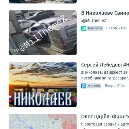
В Николаеве Свин
.@MilThemeZ
Вчера, 21:36
ПАБЛИКИ
Сергей Лебедев: #Н
#Николаев, дайджест за 
пособниками "агрэсора".
Вчера, 21:14
МНЕНИЯ
Олег Царёв: Фронто
Фронтовая сводка 7 авг