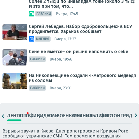
более 2 тыс)и по инвалидам тоже (около 3 тыс)!
И это при том, что...
Вчера, 17:45
ПАБЛИКИ
Сергей Лебедев: Набор «добровольцев» в ВСУ
продвигается: Харьков сообщает
Вчера, 17:37
МНЕНИЯ
Сене не ймётся– он решил напомнить о себе
Вчера, 19:48
ПАБЛИКИ
На Николаевщине создали 4-метрового медведя
из соломы
Вчера, 23:01
ПАБЛИКИ
ЛЕНТА
ТОП
ОФИЦ.
ВИДЕО
СМИ
ВОЕНКОРЫ
МНЕНИЯ
ПАБЛИКИ
ФОТО
ЛОНГРИДЫ
Взрывы звучат в Киеве, Днепропетровске и Кривом Роге ,
сообщают украинские СМИ. Тем временем воздушная