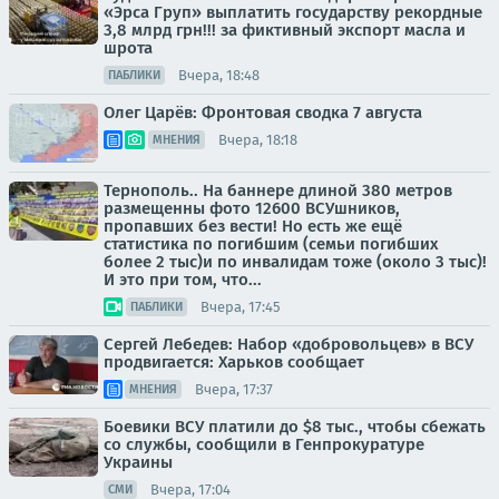
«Эрса Груп» выплатить государству рекордные
3,8 млрд грн!!! за фиктивный экспорт масла и
шрота
Вчера, 18:48
ПАБЛИКИ
Олег Царёв: Фронтовая сводка 7 августа
Вчера, 18:18
МНЕНИЯ
Тернополь.. На баннере длиной 380 метров
размещенны фото 12600 ВСУшников,
пропавших без вести! Но есть же ещё
статистика по погибшим (семьи погибших
более 2 тыс)и по инвалидам тоже (около 3 тыс)!
И это при том, что...
Вчера, 17:45
ПАБЛИКИ
Сергей Лебедев: Набор «добровольцев» в ВСУ
продвигается: Харьков сообщает
Вчера, 17:37
МНЕНИЯ
Боевики ВСУ платили до $8 тыс., чтобы сбежать
со службы, сообщили в Генпрокуратуре
Украины
Вчера, 17:04
СМИ