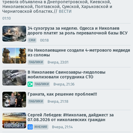
тревога объявлена в Днепропетровской, Киевской,
Николаевской, Полтавской, Сумской, Харьковской и
Черниговской областях.//
ВЕСТИ
01:10
34 сухогруза за неделю. Одесса и Николаев
дорого платят за роль перевалочной базы ВСУ
00:18
СМИ
На Николаевщине создали 4-метрового медведя
из соломы
Вчера, 23:01
ПАБЛИКИ
В Николаеве Свинозавры-людоловы
мобилизовали сотрудника СТО
Вчера, 21:36
ПАБЛИКИ
Граната, как решение проблем!!!
Вчера, 21:18
ПАБЛИКИ
Сергей Лебедев: #Николаев, дайджест за
07.08.2026 от николаевских граждан
Вчера, 21:14
МНЕНИЯ