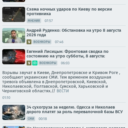
Схема ночных ударов по Киеву по версии
противника
07:57
МНЕНИЯ
Андрей Руденко: Обстановка на утро 8 августа
2026 года
07:46
ВОЕНКОРЫ
Евгений Лисицын: Фронтовая сводка по
состоянию на утро субботы, 8 августа:
06:03
ВОЕНКОРЫ
Взрывы звучат в Киеве, Днепропетровске и Кривом Роге ,
сообщают украинские СМИ. Тем временем воздушная
тревога объявлена в Днепропетровской, Киевской,
Николаевской, Полтавской, Сумской, Харьковской и
Черниговской областях.//
ВЕСТИ
01:10
34 сухогруза за неделю. Одесса и Николаев
дорого платят за роль перевалочной базы ВСУ
00:18
СМИ