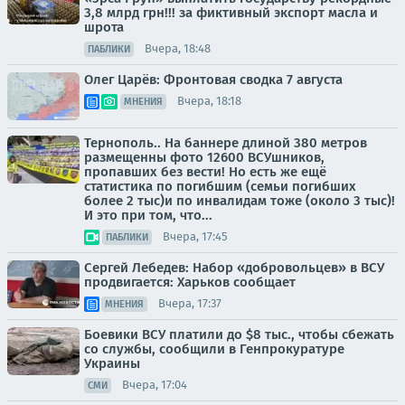
3,8 млрд грн!!! за фиктивный экспорт масла и
шрота
Вчера, 18:48
ПАБЛИКИ
Олег Царёв: Фронтовая сводка 7 августа
Вчера, 18:18
МНЕНИЯ
Тернополь.. На баннере длиной 380 метров
размещенны фото 12600 ВСУшников,
пропавших без вести! Но есть же ещё
статистика по погибшим (семьи погибших
более 2 тыс)и по инвалидам тоже (около 3 тыс)!
И это при том, что...
Вчера, 17:45
ПАБЛИКИ
Сергей Лебедев: Набор «добровольцев» в ВСУ
продвигается: Харьков сообщает
Вчера, 17:37
МНЕНИЯ
Боевики ВСУ платили до $8 тыс., чтобы сбежать
со службы, сообщили в Генпрокуратуре
Украины
Вчера, 17:04
СМИ