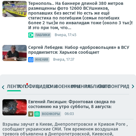
Тернополь.. На баннере длиной 380 метров
размещенны фото 12600 ВСУшников,
пропавших без вести! Но есть же ещё
статистика по погибшим (семьи погибших
более 2 тыс)и по инвалидам тоже (около 3 тыс)!
И это при том, что...
Вчера, 17:45
ПАБЛИКИ
Сергей Лебедев: Набор «добровольцев» в ВСУ
продвигается: Харьков сообщает
Вчера, 17:37
МНЕНИЯ
ЛЕНТА
ТОП
ОФИЦ.
ВИДЕО
СМИ
ВОЕНКОРЫ
МНЕНИЯ
ПАБЛИКИ
ФОТО
ЛОНГРИДЫ
Евгений Лисицын: Фронтовая сводка по
состоянию на утро субботы, 8 августа:
06:03
ВОЕНКОРЫ
Взрывы звучат в Киеве, Днепропетровске и Кривом Роге ,
сообщают украинские СМИ. Тем временем воздушная
тревога объявлена в Днепропетровской, Киевской,