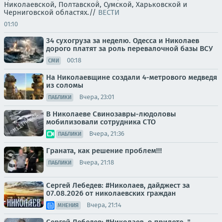
Николаевской, Полтавской, Сумской, Харьковской и
Черниговской областях.//
ВЕСТИ
01:10
34 сухогруза за неделю. Одесса и Николаев
дорого платят за роль перевалочной базы ВСУ
00:18
СМИ
На Николаевщине создали 4-метрового медведя
из соломы
Вчера, 23:01
ПАБЛИКИ
В Николаеве Свинозавры-людоловы
мобилизовали сотрудника СТО
Вчера, 21:36
ПАБЛИКИ
Граната, как решение проблем!!!
Вчера, 21:18
ПАБЛИКИ
Сергей Лебедев: #Николаев, дайджест за
07.08.2026 от николаевских граждан
Вчера, 21:14
МНЕНИЯ
Сергей Лебедев: #Николаев, о прилете. "