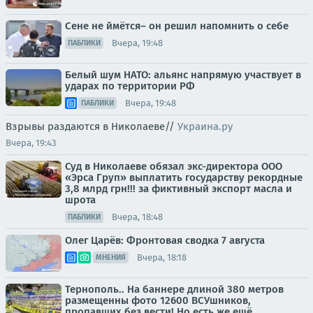
Сене не ймётся– он решил напомнить о себе
Вчера, 19:48
ПАБЛИКИ
Белый шум НАТО: альянс напрямую участвует в
ударах по территории РФ
Вчера, 19:48
ПАБЛИКИ
Взрывы раздаются в Николаеве//
Украина.ру
Вчера, 19:43
Суд в Николаеве обязал экс-директора ООО
«Эрса Груп» выплатить государству рекордные
3,8 млрд грн!!! за фиктивный экспорт масла и
шрота
Вчера, 18:48
ПАБЛИКИ
Олег Царёв: Фронтовая сводка 7 августа
Вчера, 18:18
МНЕНИЯ
Тернополь.. На баннере длиной 380 метров
размещенны фото 12600 ВСУшников,
пропавших без вести! Но есть же ещё