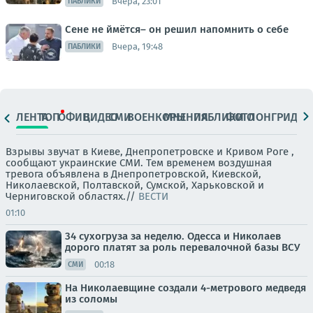
Вчера, 23:01
ПАБЛИКИ
Сене не ймётся– он решил напомнить о себе
Вчера, 19:48
ПАБЛИКИ
ЛЕНТА
ТОП
ОФИЦ.
ВИДЕО
СМИ
ВОЕНКОРЫ
МНЕНИЯ
ПАБЛИКИ
ФОТО
ЛОНГРИДЫ
Взрывы звучат в Киеве, Днепропетровске и Кривом Роге ,
сообщают украинские СМИ. Тем временем воздушная
тревога объявлена в Днепропетровской, Киевской,
Николаевской, Полтавской, Сумской, Харьковской и
Черниговской областях.//
ВЕСТИ
01:10
34 сухогруза за неделю. Одесса и Николаев
дорого платят за роль перевалочной базы ВСУ
00:18
СМИ
На Николаевщине создали 4-метрового медведя
из соломы