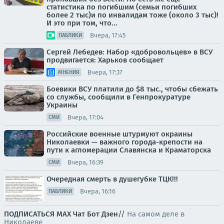
статистика по погибшим (семьи погибших
более 2 тыс)и по инвалидам тоже (около 3 тыс)!
И это при том, что...
Вчера, 17:45
ПАБЛИКИ
Сергей Лебедев: Набор «добровольцев» в ВСУ
продвигается: Харьков сообщает
Вчера, 17:37
МНЕНИЯ
Боевики ВСУ платили до $8 тыс., чтобы сбежать
со службы, сообщили в Генпрокуратуре
Украины
Вчера, 17:04
СМИ
Российские военные штурмуют окраины
Николаевки — важного города-крепости на
пути к агломерации Славянска и Краматорска
Вчера, 16:39
СМИ
Очередная смерть в душегубке ТЦК!!!
Вчера, 16:16
ПАБЛИКИ
ПОДПИСАТЬСЯ
МАХ
Чат
Бот
Дзен
//
На самом деле в
Николаеве