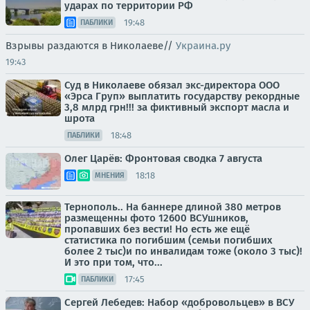
ударах по территории РФ
19:48
ПАБЛИКИ
Взрывы раздаются в Николаеве//
Украина.ру
19:43
Суд в Николаеве обязал экс-директора ООО
«Эрса Груп» выплатить государству рекордные
3,8 млрд грн!!! за фиктивный экспорт масла и
шрота
18:48
ПАБЛИКИ
Олег Царёв: Фронтовая сводка 7 августа
18:18
МНЕНИЯ
Тернополь.. На баннере длиной 380 метров
размещенны фото 12600 ВСУшников,
пропавших без вести! Но есть же ещё
статистика по погибшим (семьи погибших
более 2 тыс)и по инвалидам тоже (около 3 тыс)!
И это при том, что...
17:45
ПАБЛИКИ
Сергей Лебедев: Набор «добровольцев» в ВСУ