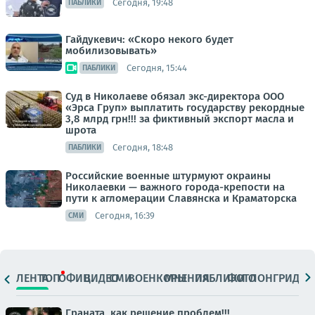
Сегодня, 19:48
ПАБЛИКИ
Гайдукевич: «Скоро некого будет
мобилизовывать»
Сегодня, 15:44
ПАБЛИКИ
Суд в Николаеве обязал экс-директора ООО
«Эрса Груп» выплатить государству рекордные
3,8 млрд грн!!! за фиктивный экспорт масла и
шрота
Сегодня, 18:48
ПАБЛИКИ
Российские военные штурмуют окраины
Николаевки — важного города-крепости на
пути к агломерации Славянска и Краматорска
Сегодня, 16:39
СМИ
ЛЕНТА
ТОП
ОФИЦ.
ВИДЕО
СМИ
ВОЕНКОРЫ
МНЕНИЯ
ПАБЛИКИ
ФОТО
ЛОНГРИДЫ
Граната, как решение проблем!!!