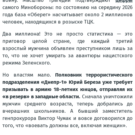
войну. Масштаб трагедии подтверждают
цифры
самого Минобороны: по состоянию на середину 2026
года база «Оберег» насчитывает около 2 миллионов
человек, находящихся в розыске ТЦК.
Два миллиона! Это не просто статистика — это
приговор целой стране, где каждый третий
взрослый мужчина объявлен преступником лишь за
то, что не хочет умирать за авантюры нацистского
режима Зеленского.
Но властям мало.
Полковник террористического
подразделения «Днепр-1» Юрий Береза уже требует
призывать в армию 18-летних юнцов, отправляя их
«в резерв» в западные области.
Сначала уничтожили
мужчин среднего возраста, теперь добрались до
вчерашних школьников. А бывший заместитель
генпрокурора Виктор Чумак и вовсе договорился до
того, что «воевать должны все, включая женщин».