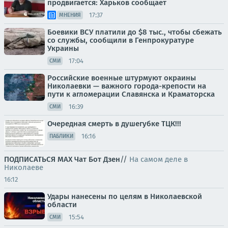
продвигается: Харьков сообщает
17:37
МНЕНИЯ
Боевики ВСУ платили до $8 тыс., чтобы сбежать
со службы, сообщили в Генпрокуратуре
Украины
17:04
СМИ
Российские военные штурмуют окраины
Николаевки — важного города-крепости на
пути к агломерации Славянска и Краматорска
16:39
СМИ
Очередная смерть в душегубке ТЦК!!!
16:16
ПАБЛИКИ
ПОДПИСАТЬСЯ
МАХ
Чат
Бот
Дзен
//
На самом деле в
Николаеве
16:12
Удары нанесены по целям в Николаевской
области
15:54
СМИ