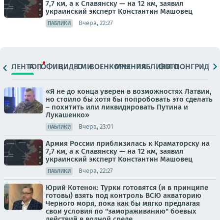
7,7 км, а к Славянску — на 12 км, заявил
украинский эксперт Константин Машовец
Вчера, 22:27
ПАБЛИКИ
ЛЕНТА
ТОП
ОФИЦ.
ВИДЕО
СМИ
ВОЕНКОРЫ
МНЕНИЯ
ПАБЛИКИ
ФОТО
ЛОНГРИДЫ
«Я не до конца уверен в возможностях Латвии,
но стоило бы хотя бы попробовать это сделать
– похитить или ликвидировать Путина и
Лукашенко»
Вчера, 23:01
ПАБЛИКИ
Армия России приблизилась к Краматорску на
7,7 км, а к Славянску — на 12 км, заявил
украинский эксперт Константин Машовец
Вчера, 22:27
ПАБЛИКИ
Юрий Котенок: Турки готовятся (и в принципе
готовы) взять под контроль ВСЮ акваторию
Черного моря, пока как бы мягко предлагая
свои условия по "замораживанию" боевых
действий в водной среде