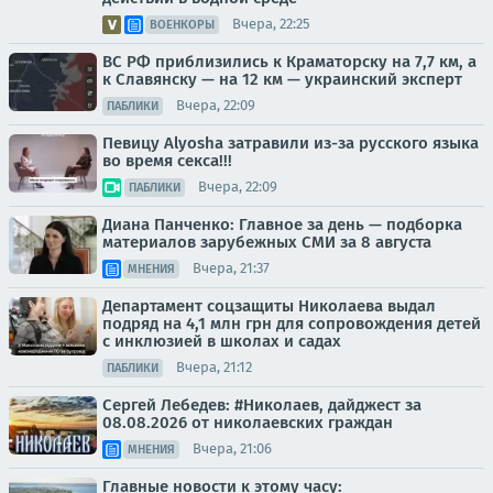
Вчера, 22:25
ВОЕНКОРЫ
ВС РФ приблизились к Краматорску на 7,7 км, а
к Славянску — на 12 км — украинский эксперт
Вчера, 22:09
ПАБЛИКИ
Певицу Alyosha затравили из-за русского языка
во время секса!!!
Вчера, 22:09
ПАБЛИКИ
Диана Панченко: Главное за день — подборка
материалов зарубежных СМИ за 8 августа
Вчера, 21:37
МНЕНИЯ
Департамент соцзащиты Николаева выдал
подряд на 4,1 млн грн для сопровождения детей
с инклюзией в школах и садах
Вчера, 21:12
ПАБЛИКИ
Сергей Лебедев: #Николаев, дайджест за
08.08.2026 от николаевских граждан
Вчера, 21:06
МНЕНИЯ
Главные новости к этому часу: