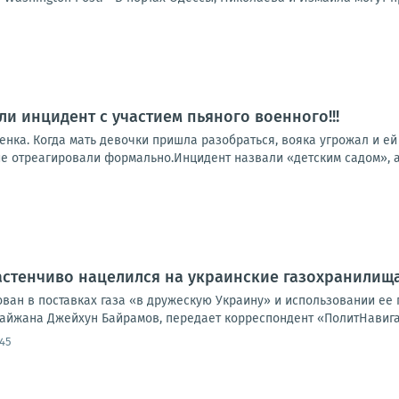
ли инцидент с участием пьяного военного!!!
нка. Когда мать девочки пришла разобраться, вояка угрожал и ей
е отреагировали формально.Инцидент назвали «детским садом», а 
стенчиво нацелился на украинские газохранилища
ван в поставках газа «в дружескую Украину» и использовании ее 
айжана Джейхун Байрамов, передает корреспондент «ПолитНавигат
:45