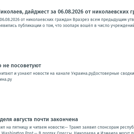
Николаев, дайджест за 06.08.2026 от николаевских 
 06.08.2026 от николаевских граждан Вразрез всем предыдущим ут
явились публикации о том, что зоопарк вошёл в число учреждений
о не посоветуют
читают и узнают новости на канале Украина.руДостоверные сводк
ина.ру
деля августа почти закончена
ил на пятницу и читаем новости:— Трамп заявил спонсорам респуб
Washington Post.— В портах Одессы, Николаева и Измаила могут п