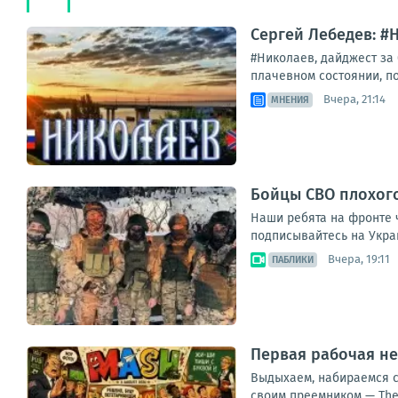
Сергей Лебедев: #
#Николаев, дайджест за
плачевном состоянии, по
Вчера, 21:14
МНЕНИЯ
Бойцы СВО плохог
Наши ребята на фронте 
подписывайтесь на Укра
Вчера, 19:11
ПАБЛИКИ
Первая рабочая не
Выдыхаем, набираемся с
своим преемником — The 