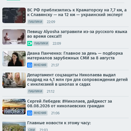
ВС РФ приблизились к Краматорску на 7,7 км, а
к Славянску — на 12 км — украинский эксперт
22:09
ПАБЛИКИ
Певицу Alyosha затравили из-за русского языка
во время секса!!!
22:09
ПАБЛИКИ
Диана Панченко: Главное за день — подборка
материалов зарубежных СМИ за 8 августа
21:37
МНЕНИЯ
Департамент соцзащиты Николаева выдал
подряд на 4,1 млн грн для сопровождения детей
с инклюзией в школах и садах
21:12
ПАБЛИКИ
Сергей Лебедев: #Николаев, дайджест за
08.08.2026 от николаевских граждан
21:06
МНЕНИЯ
Главные новости к этому часу:
21:03
СМИ