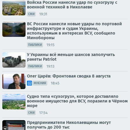
Войска России нанесли удар по сухогрузу с
военной техникой в Николаеве
19:31
СМИ
ВС России нанесли новые удары по портовой
инфраструктуре и судам Украины,
используемым в интересах ВСУ, сообщило
Минобороны
19:15
ПАБЛИКИ
У Украины всё меньше шансов заполучить
ракеты Patriot
19:13
ПАБЛИКИ
Олег Царёв: Фронтовая сводка 8 августа
18:45
МНЕНИЯ
Судно типа «сухогруз», которое доставляло
военное имущество для ВСУ, поразили в Чёрном
море
17:54
СМИ
Предприниматели Николаевщины могут
получить до 200 тыс