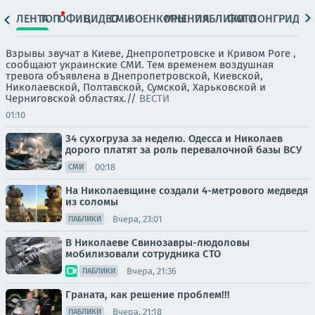
ЛЕНТА
ТОП
ОФИЦ.
ВИДЕО
СМИ
ВОЕНКОРЫ
МНЕНИЯ
ПАБЛИКИ
ФОТО
ЛОНГРИДЫ
Взрывы звучат в Киеве, Днепропетровске и Кривом Роге ,
сообщают украинские СМИ. Тем временем воздушная
тревога объявлена в Днепропетровской, Киевской,
Николаевской, Полтавской, Сумской, Харьковской и
Черниговской областях.//
ВЕСТИ
01:10
34 сухогруза за неделю. Одесса и Николаев
дорого платят за роль перевалочной базы ВСУ
00:18
СМИ
На Николаевщине создали 4-метрового медведя
из соломы
Вчера, 23:01
ПАБЛИКИ
В Николаеве Свинозавры-людоловы
мобилизовали сотрудника СТО
Вчера, 21:36
ПАБЛИКИ
Граната, как решение проблем!!!
Вчера, 21:18
ПАБЛИКИ