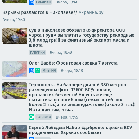
Вчера, 19:48
ПАБЛИКИ
Взрывы раздаются в Николаеве//
Украина.ру
Вчера, 19:43
Суд в Николаеве обязал экс-директора ООО
«Эрса Груп» выплатить государству рекордные
3,8 млрд грн!!! за фиктивный экспорт масла и
шрота
Вчера, 18:48
ПАБЛИКИ
Олег Царёв: Фронтовая сводка 7 августа
Вчера, 18:18
МНЕНИЯ
Тернополь.. На баннере длиной 380 метров
размещенны фото 12600 ВСУшников,
пропавших без вести! Но есть же ещё
статистика по погибшим (семьи погибших
более 2 тыс)и по инвалидам тоже (около 3 тыс)!
И это при том, что...
Вчера, 17:45
ПАБЛИКИ
Сергей Лебедев: Набор «добровольцев» в ВСУ
продвигается: Харьков сообщает