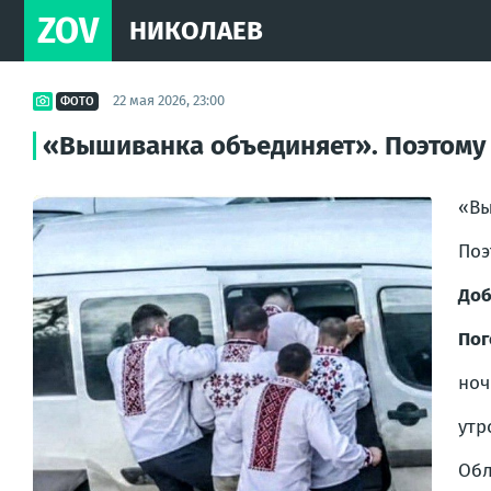
ZOV
НИКОЛАЕВ
22 мая 2026, 23:00
ФОТО
«Вышиванка объединяет». Поэтому 
«Вы
Поэ
Доб
Пог
ноч
утро
Обл