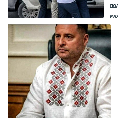
ПО
МА