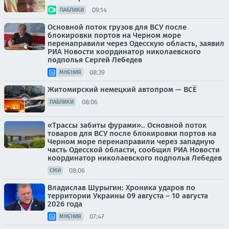
09:14
ПАБЛИКИ
Основной поток грузов для ВСУ после
блокировки портов на Черном море
перенаправили через Одесскую область, заявил
РИА Новости координатор николаевского
подполья Сергей Лебедев
08:39
МНЕНИЯ
Житомирский немецкий автопром — ВСЁ
08:06
ПАБЛИКИ
«Трассы забиты фурами».. Основной поток
товаров для ВСУ после блокировки портов на
Черном море перенаправили через западную
часть Одесской области, сообщил РИА Новости
координатор николаевского подполья Лебедев
08:06
СМИ
Владислав Шурыгин: Хроника ударов по
территории Украины 09 августа – 10 августа
2026 года
07:47
МНЕНИЯ