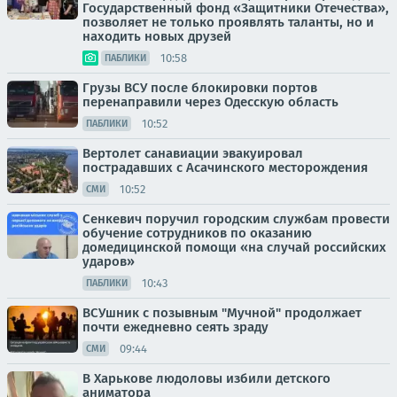
Государственный фонд «Защитники Отечества»,
позволяет не только проявлять таланты, но и
находить новых друзей
10:58
ПАБЛИКИ
Грузы ВСУ после блокировки портов
перенаправили через Одесскую область
10:52
ПАБЛИКИ
Вертолет санавиации эвакуировал
пострадавших с Асачинского месторождения
10:52
СМИ
Сенкевич поручил городским службам провести
обучение сотрудников по оказанию
домедицинской помощи «на случай российских
ударов»
10:43
ПАБЛИКИ
ВСУшник с позывным "Мучной" продолжает
почти ежедневно сеять зраду
09:44
СМИ
В Харькове людоловы избили детского
аниматора