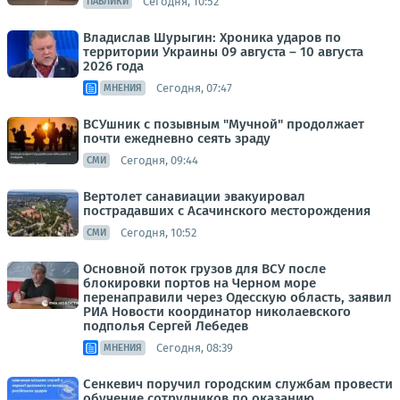
Сегодня, 10:52
ПАБЛИКИ
Владислав Шурыгин: Хроника ударов по
территории Украины 09 августа – 10 августа
2026 года
Сегодня, 07:47
МНЕНИЯ
ВСУшник с позывным "Мучной" продолжает
почти ежедневно сеять зраду
Сегодня, 09:44
СМИ
Вертолет санавиации эвакуировал
пострадавших с Асачинского месторождения
Сегодня, 10:52
СМИ
Основной поток грузов для ВСУ после
блокировки портов на Черном море
перенаправили через Одесскую область, заявил
РИА Новости координатор николаевского
подполья Сергей Лебедев
Сегодня, 08:39
МНЕНИЯ
Сенкевич поручил городским службам провести
обучение сотрудников по оказанию