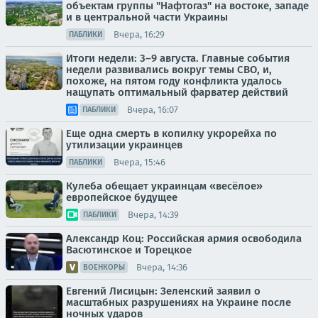
объектам группы "Нафтогаз" на востоке, западе
и в центральной части Украины
Вчера, 16:29
ПАБЛИКИ
Итоги недели: 3–9 августа. Главные события
недели развивались вокруг темы СВО, и,
похоже, на пятом году конфликта удалось
нащупать оптимальный фарватер действий
Вчера, 16:07
ПАБЛИКИ
Еще одна смерть в копилку укрорейха по
утилизации украинцев
Вчера, 15:46
ПАБЛИКИ
Кулеба обещает украинцам «весёлое»
европейское будущее
Вчера, 14:39
ПАБЛИКИ
Александр Коц: Российская армия освободила
Васютинское и Торецкое
Вчера, 14:36
ВОЕНКОРЫ
Евгений Лисицын: Зеленский заявил о
масштабных разрушениях на Украине после
ночных ударов