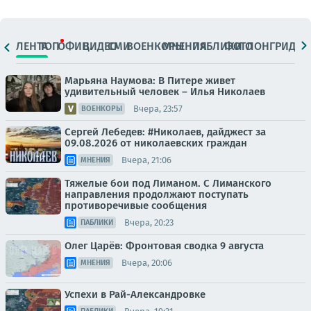
ЛЕНТА
ТОП
ОФИЦ.
ВИДЕО
СМИ
ВОЕНКОРЫ
МНЕНИЯ
ПАБЛИКИ
ФОТО
ЛОНГРИДЫ
Марьяна Наумова: В Питере живет
удивительный человек – Илья Николаев
Вчера, 23:57
ВОЕНКОРЫ
Сергей Лебедев: #Николаев, дайджест за
09.08.2026 от николаевских граждан
Вчера, 21:06
МНЕНИЯ
Тяжелые бои под Лиманом. С Лиманского
направления продолжают поступать
противоречивые сообщения
Вчера, 20:23
ПАБЛИКИ
Олег Царёв: Фронтовая сводка 9 августа
Вчера, 20:06
МНЕНИЯ
Успехи в Рай-Александровке