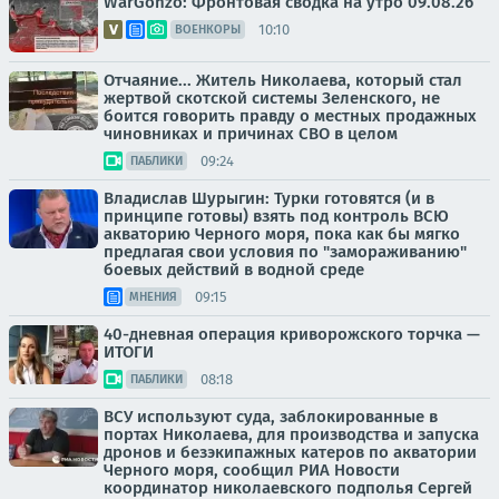
WarGonzo: Фронтовая сводка на утро 09.08.26
10:10
ВОЕНКОРЫ
Отчаяние... Житель Николаева, который стал
жертвой скотской системы Зеленского, не
боится говорить правду о местных продажных
чиновниках и причинах СВО в целом
09:24
ПАБЛИКИ
Владислав Шурыгин: Турки готовятся (и в
принципе готовы) взять под контроль ВСЮ
акваторию Черного моря, пока как бы мягко
предлагая свои условия по "замораживанию"
боевых действий в водной среде
09:15
МНЕНИЯ
40-дневная операция криворожского торчка —
ИТОГИ
08:18
ПАБЛИКИ
ВСУ используют суда, заблокированные в
портах Николаева, для производства и запуска
дронов и безэкипажных катеров по акватории
Черного моря, сообщил РИА Новости
координатор николаевского подполья Сергей