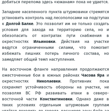
добиться перелома здесь «южанам» пока не удается.
Западнее населенного пункта штурмовики стремятся
установить контроль над лесополосами на подступах
к
Долгой Балке
. Это позволит им не только создать
условия для захода на территорию села, но и
обезопасить от контратак пути снабжения в
окрестностях
Ильиновки
. Действия на участке
ведутся ограниченными силами, что помогает
избежать лишних потерь личного состава, но
замедляет общий темп наступления.
На восточном фланге направления продолжаются
ожесточенные бои в южных районах
Часова Яра
и
окрестностях
Николаевки
. Противник пока
сохраняет устойчивость обороны на участке, не
позволяя ВС РФ развивать атаки в северо-
восточной части
Константиновки
. Однако даже в
таких условиях отдельным штурмовым группам
удаётся доходить до города, расширяя зону боёв за