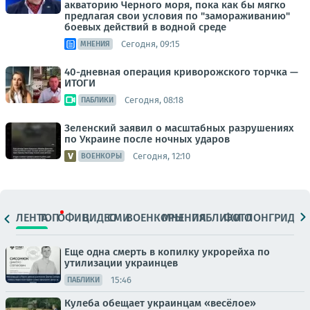
акваторию Черного моря, пока как бы мягко
предлагая свои условия по "замораживанию"
боевых действий в водной среде
Сегодня, 09:15
МНЕНИЯ
40-дневная операция криворожского торчка —
ИТОГИ
Сегодня, 08:18
ПАБЛИКИ
Зеленский заявил о масштабных разрушениях
по Украине после ночных ударов
Сегодня, 12:10
ВОЕНКОРЫ
ЛЕНТА
ТОП
ОФИЦ.
ВИДЕО
СМИ
ВОЕНКОРЫ
МНЕНИЯ
ПАБЛИКИ
ФОТО
ЛОНГРИДЫ
Еще одна смерть в копилку укрорейха по
утилизации украинцев
15:46
ПАБЛИКИ
Кулеба обещает украинцам «весёлое»