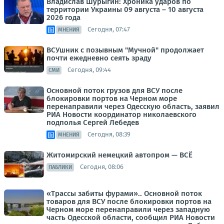
Владислав Шурыгин: Хроника ударов по
территории Украины 09 августа – 10 августа
2026 года
Сегодня, 07:47
МНЕНИЯ
ВСУшник с позывным "Мучной" продолжает
почти ежедневно сеять зраду
Сегодня, 09:44
СМИ
Основной поток грузов для ВСУ после
блокировки портов на Черном море
перенаправили через Одесскую область, заявил
РИА Новости координатор николаевского
подполья Сергей Лебедев
Сегодня, 08:39
МНЕНИЯ
Житомирский немецкий автопром — ВСЁ
Сегодня, 08:06
ПАБЛИКИ
«Трассы забиты фурами».. Основной поток
товаров для ВСУ после блокировки портов на
Черном море перенаправили через западную
часть Одесской области, сообщил РИА Новости