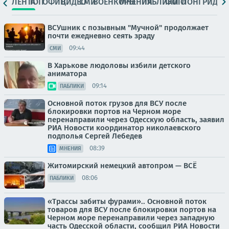
ЛЕНТА
ТОП
ОФИЦ.
ВИДЕО
СМИ
ВОЕНКОРЫ
МНЕНИЯ
ПАБЛИКИ
ФОТО
ЛОНГРИДЫ
ВСУшник с позывным "Мучной" продолжает
почти ежедневно сеять зраду
09:44
СМИ
В Харькове людоловы избили детского
аниматора
09:14
ПАБЛИКИ
Основной поток грузов для ВСУ после
блокировки портов на Черном море
перенаправили через Одесскую область, заявил
РИА Новости координатор николаевского
подполья Сергей Лебедев
08:39
МНЕНИЯ
Житомирский немецкий автопром — ВСЁ
08:06
ПАБЛИКИ
«Трассы забиты фурами».. Основной поток
товаров для ВСУ после блокировки портов на
Черном море перенаправили через западную
часть Одесской области, сообщил РИА Новости