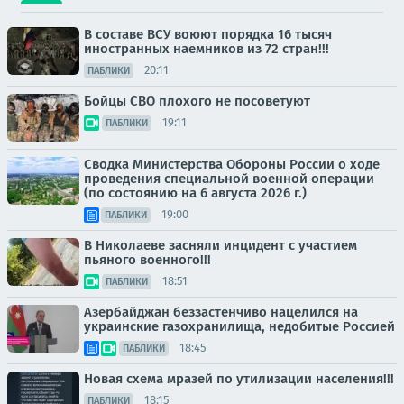
В составе ВСУ воюют порядка 16 тысяч
иностранных наемников из 72 стран!!!
20:11
ПАБЛИКИ
Бойцы СВО плохого не посоветуют
19:11
ПАБЛИКИ
Сводка Министерства Обороны России о ходе
проведения специальной военной операции
(по состоянию на 6 августа 2026 г.)
19:00
ПАБЛИКИ
В Николаеве засняли инцидент с участием
пьяного военного!!!
18:51
ПАБЛИКИ
Азербайджан беззастенчиво нацелился на
украинские газохранилища, недобитые Россией
18:45
ПАБЛИКИ
Новая схема мразей по утилизации населения!!!
18:15
ПАБЛИКИ