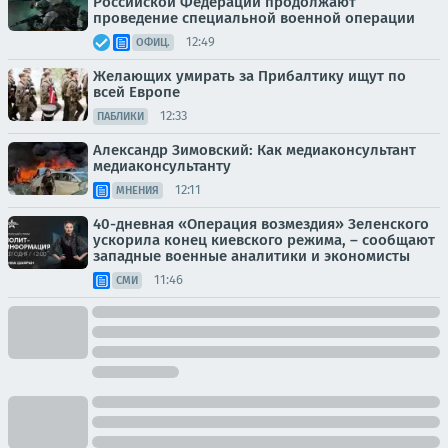
Российской Федерации продолжают
проведение специальной военной операции
12:49
ОФИЦ.
Желающих умирать за Прибалтику ищут по
всей Европе
12:33
ПАБЛИКИ
Александр Зимовский: Как медиаконсультант
медиаконсультанту
12:11
МНЕНИЯ
40-дневная «Операция возмездия» Зеленского
ускорила конец киевского режима, – сообщают
западные военные аналитики и экономисты
11:46
СМИ