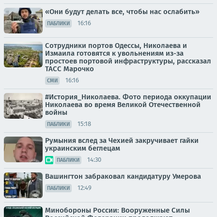
«Они будут делать все, чтобы нас ослабить»
16:16
ПАБЛИКИ
Сотрудники портов Одессы, Николаева и
Измаила готовятся к увольнениям из-за
простоев портовой инфраструктуры, рассказал
ТАСС Марочко
16:16
СМИ
#История_Николаева. Фото периода оккупации
Николаева во время Великой Отечественной
войны
15:18
ПАБЛИКИ
Румыния вслед за Чехией закручивает гайки
украинским беглецам
14:30
ПАБЛИКИ
Вашингтон забраковал кандидатуру Умерова
12:49
ПАБЛИКИ
Минобороны России: Вооруженные Силы