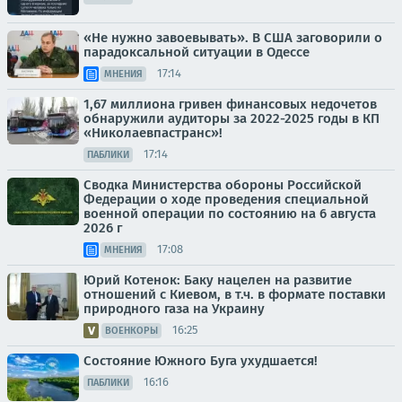
«Не нужно завоевывать». В США заговорили о
парадоксальной ситуации в Одессе
17:14
МНЕНИЯ
1,67 миллиона гривен финансовых недочетов
обнаружили аудиторы за 2022-2025 годы в КП
«Николаевпастранс»!
17:14
ПАБЛИКИ
Сводка Министерства обороны Российской
Федерации о ходе проведения специальной
военной операции по состоянию на 6 августа
2026 г
17:08
МНЕНИЯ
Юрий Котенок: Баку нацелен на развитие
отношений с Киевом, в т.ч. в формате поставки
природного газа на Украину
16:25
ВОЕНКОРЫ
Состояние Южного Буга ухудшается!
16:16
ПАБЛИКИ