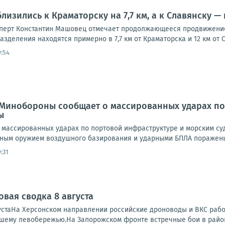
изились к Краматорску на 7,7 км, а к Славянску — 
перт Константин Машовец отмечает продолжающееся продвижение 
азделения находятся примерно в 7,7 км от Краматорска и 12 км от 
9:54
 Минобороны сообщает о массированных ударах по
ы
массированных ударах по портовой инфраструктуре и морским суд
ным оружием воздушного базирования и ударными БПЛА поражены 
:31
овая сводка 8 августа
устаНа Херсонском направлении российские дроноводы и ВКС работ
ашему левобережью.На Запорожском фронте встречные бои в районе