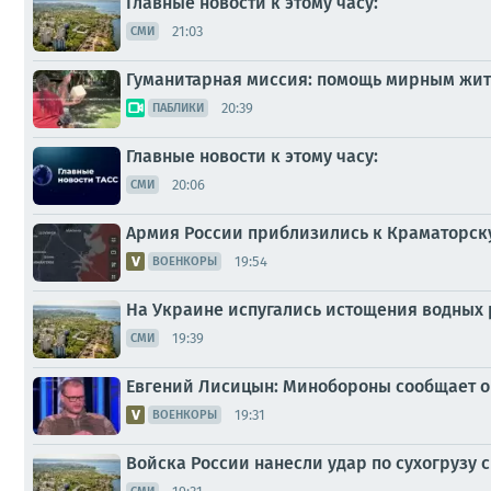
Главные новости к этому часу:
21:03
СМИ
Гуманитарная миссия: помощь мирным жит
20:39
ПАБЛИКИ
Главные новости к этому часу:
20:06
СМИ
Армия России приблизились к Краматорску н
19:54
ВОЕНКОРЫ
На Украине испугались истощения водных 
19:39
СМИ
Евгений Лисицын: Минобороны сообщает о
19:31
ВОЕНКОРЫ
Войска России нанесли удар по сухогрузу 