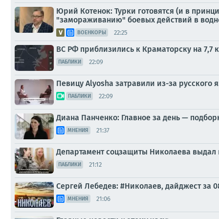
Юрий Котенок: Турки готовятся (и в принц
"замораживанию" боевых действий в водн
22:25
ВОЕНКОРЫ
ВС РФ приблизились к Краматорску на 7,7 к
22:09
ПАБЛИКИ
Певицу Alyosha затравили из-за русского я
22:09
ПАБЛИКИ
Диана Панченко: Главное за день — подбор
21:37
МНЕНИЯ
Департамент соцзащиты Николаева выдал п
21:12
ПАБЛИКИ
Сергей Лебедев: #Николаев, дайджест за 0
21:06
МНЕНИЯ