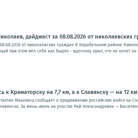
Николаев, дайджест за 08.08.2026 от николаевских 
 08.08.2026 от николаевских граждан В Корабельном районе Никол
ай при этом вёл себя как быдло - вдогонку орал, что не хочет за к
6
 к Краматорску на 7,7 км, а к Славянску — на 12 к
стантин Машовец сообщает о продвижении российских войск на Сла
Славянска. За июнь–июль на участке Рай-Александровка — Васютин