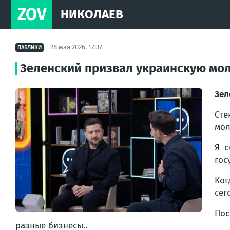
ZOV
НИКОЛАЕВ
28 мая 2026, 17:37
ПАБЛИКИ
Зеленский призвал украинскую мо
Зел
Сте
мол
Я с
гос
Ког
сег
Пос
разные бизнесы..