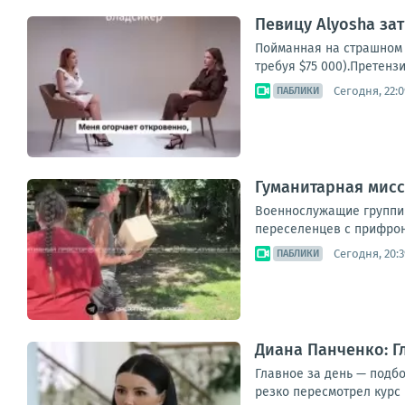
Певицу Alyosha зат
Пойманная на страшном 
требуя $75 000).Претенз
Сегодня, 22:0
ПАБЛИКИ
Гуманитарная мис
Военнослужащие группир
переселенцев с прифрон
Сегодня, 20:3
ПАБЛИКИ
Диана Панченко: Г
Главное за день — подбо
резко пересмотрел курс 