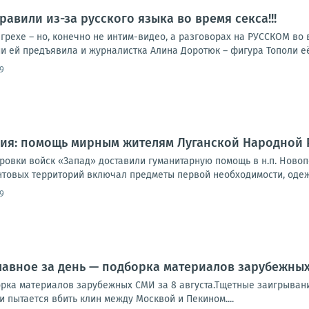
равили из-за русского языка во время секса!!!
грехе – но, конечно не интим-видео, а разговорах на РУССКОМ во 
ии ей предъявила и журналистка Алина Доротюк – фигура Тополи её 
9
сия: помощь мирным жителям Луганской Народной 
овки войск «Запад» доставили гуманитарную помощь в н.п. Ново
товых территорий включал предметы первой необходимости, одежд
9
лавное за день — подборка материалов зарубежных 
рка материалов зарубежных СМИ за 8 августа.Тщетные заигрывания
и пытается вбить клин между Москвой и Пекином....