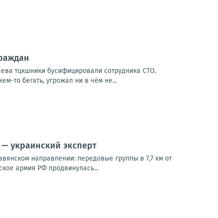
граждан
аева тцкшники бусифицировали сотрудника СТО.
ем-то бегать, угрожал ни в чём не...
м — украинский эксперт
вянском направлении: передовые группы в 7,7 км от
ское армия РФ продвинулась...