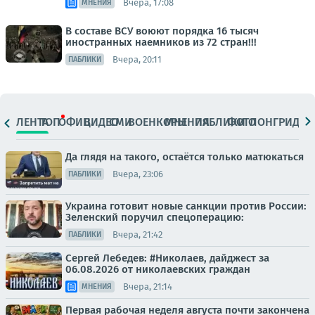
Вчера, 17:08
МНЕНИЯ
В составе ВСУ воюют порядка 16 тысяч
иностранных наемников из 72 стран!!!
Вчера, 20:11
ПАБЛИКИ
ЛЕНТА
ТОП
ОФИЦ.
ВИДЕО
СМИ
ВОЕНКОРЫ
МНЕНИЯ
ПАБЛИКИ
ФОТО
ЛОНГРИДЫ
Да глядя на такого, остаётся только матюкаться
Вчера, 23:06
ПАБЛИКИ
Украина готовит новые санкции против России:
Зеленский поручил спецоперацию:
Вчера, 21:42
ПАБЛИКИ
Сергей Лебедев: #Николаев, дайджест за
06.08.2026 от николаевских граждан
Вчера, 21:14
МНЕНИЯ
Первая рабочая неделя августа почти закончена