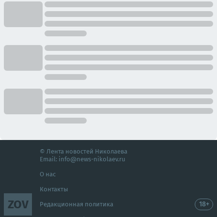
© Лента новостей Николаева
Email:
info@news-nikolaev.ru
О нас
Контакты
ZOV
18+
Редакционная политика