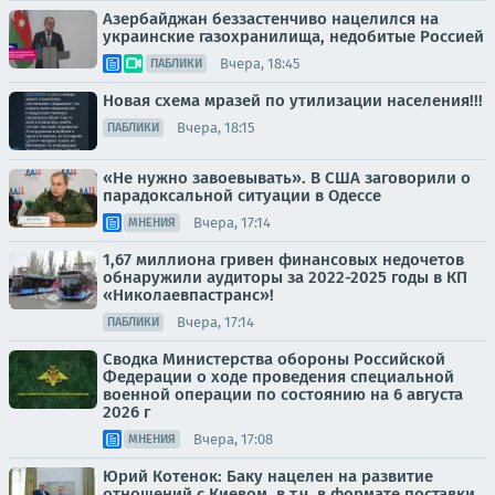
Азербайджан беззастенчиво нацелился на
украинские газохранилища, недобитые Россией
Вчера, 18:45
ПАБЛИКИ
Новая схема мразей по утилизации населения!!!
Вчера, 18:15
ПАБЛИКИ
«Не нужно завоевывать». В США заговорили о
парадоксальной ситуации в Одессе
Вчера, 17:14
МНЕНИЯ
1,67 миллиона гривен финансовых недочетов
обнаружили аудиторы за 2022-2025 годы в КП
«Николаевпастранс»!
Вчера, 17:14
ПАБЛИКИ
Сводка Министерства обороны Российской
Федерации о ходе проведения специальной
военной операции по состоянию на 6 августа
2026 г
Вчера, 17:08
МНЕНИЯ
Юрий Котенок: Баку нацелен на развитие
отношений с Киевом, в т.ч. в формате поставки