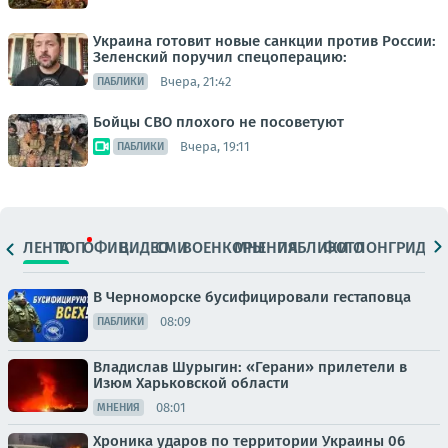
Украина готовит новые санкции против России:
Зеленский поручил спецоперацию:
Вчера, 21:42
ПАБЛИКИ
Бойцы СВО плохого не посоветуют
Вчера, 19:11
ПАБЛИКИ
ЛЕНТА
ТОП
ОФИЦ.
ВИДЕО
СМИ
ВОЕНКОРЫ
МНЕНИЯ
ПАБЛИКИ
ФОТО
ЛОНГРИДЫ
В Черноморске бусифицировали гестаповца
08:09
ПАБЛИКИ
Владислав Шурыгин: «Герани» прилетели в
Изюм Харьковской области
08:01
МНЕНИЯ
Хроника ударов по территории Украины 06