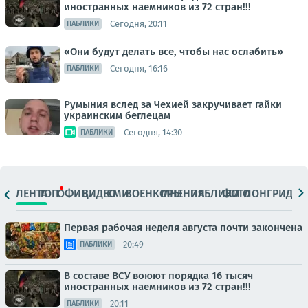
иностранных наемников из 72 стран!!!
Сегодня, 20:11
ПАБЛИКИ
«Они будут делать все, чтобы нас ослабить»
Сегодня, 16:16
ПАБЛИКИ
Румыния вслед за Чехией закручивает гайки
украинским беглецам
Сегодня, 14:30
ПАБЛИКИ
ЛЕНТА
ТОП
ОФИЦ.
ВИДЕО
СМИ
ВОЕНКОРЫ
МНЕНИЯ
ПАБЛИКИ
ФОТО
ЛОНГРИДЫ
Первая рабочая неделя августа почти закончена
20:49
ПАБЛИКИ
В составе ВСУ воюют порядка 16 тысяч
иностранных наемников из 72 стран!!!
20:11
ПАБЛИКИ