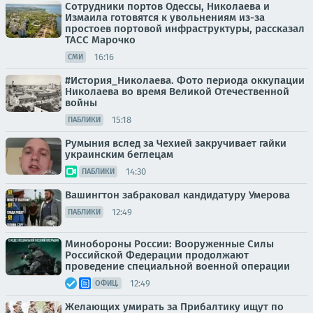
Сотрудники портов Одессы, Николаева и
Измаила готовятся к увольнениям из-за
простоев портовой инфраструктуры, рассказал
ТАСС Марочко
16:16
СМИ
#История_Николаева. Фото периода оккупации
Николаева во время Великой Отечественной
войны
15:18
ПАБЛИКИ
Румыния вслед за Чехией закручивает гайки
украинским беглецам
14:30
ПАБЛИКИ
Вашингтон забраковал кандидатуру Умерова
12:49
ПАБЛИКИ
Минобороны России: Вооруженные Силы
Российской Федерации продолжают
проведение специальной военной операции
12:49
ОФИЦ.
Желающих умирать за Прибалтику ищут по