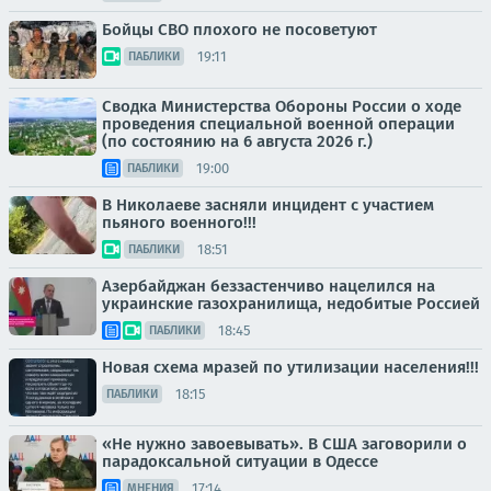
Бойцы СВО плохого не посоветуют
19:11
ПАБЛИКИ
Сводка Министерства Обороны России о ходе
проведения специальной военной операции
(по состоянию на 6 августа 2026 г.)
19:00
ПАБЛИКИ
В Николаеве засняли инцидент с участием
пьяного военного!!!
18:51
ПАБЛИКИ
Азербайджан беззастенчиво нацелился на
украинские газохранилища, недобитые Россией
18:45
ПАБЛИКИ
Новая схема мразей по утилизации населения!!!
18:15
ПАБЛИКИ
«Не нужно завоевывать». В США заговорили о
парадоксальной ситуации в Одессе
17:14
МНЕНИЯ