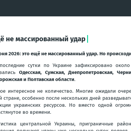
ещё не массированный удар
юня 2026: это ещё не массированный удар. Но происход
последние сутки по Украине зафиксировано окол
азались
Одесская, Сумская, Днепропетровская, Черни
орожская и Полтавская области
.
ое интересное не количество. Многие ожидали очер
й стране, особенно после нескольких дней разведыва
кции украинских ресурсов. Но вместо одной огром
стянутое во времени.
истика центральной Украины, приграничные райо
ления получают удары уже несколько суток подряд, 