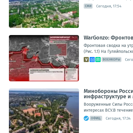
Сегодня, 17:54
СМИ
WarGonzo: Фронтова
Фронтовая сводка на ут
(Рис. 1.1) На Гуляйполь
Сего
ВОЕНКОРЫ
Минобороны Росси
инфраструктуре и 
Вооруженные Силы Росси
интересах ВСУ.В течени
Сегодня, 17:34
ОФИЦ.