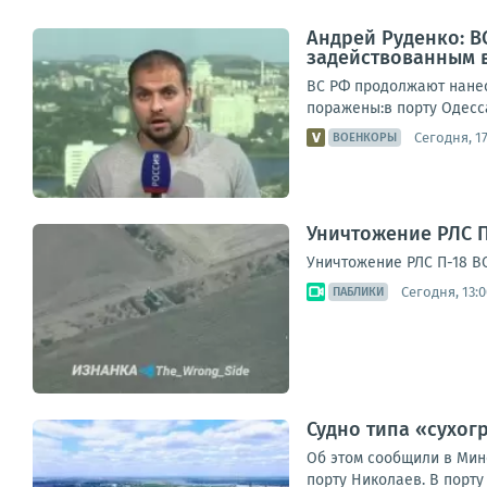
Андрей Руденко: В
задействованным в
ВС РФ продолжают нанес
поражены:в порту Одесса
Сегодня, 17
ВОЕНКОРЫ
Уничтожение РЛС П
Уничтожение РЛС П-18 В
Сегодня, 13:0
ПАБЛИКИ
Судно типа «сухог
Об этом сообщили в Мин
порту Николаев. В порту