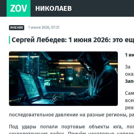
ZOV
НИКОЛАЕВ
1 июня 2026, 07:31
МНЕНИЯ
Сергей Лебедев: 1 июня 2026: это 
1 и
За 
ок
Зап
Сам
все
реа
последовательное давление на разные регионы, ра
Под удары попали портовые объекты юга, лог
сосредоточения войск. Причём некоторые направ