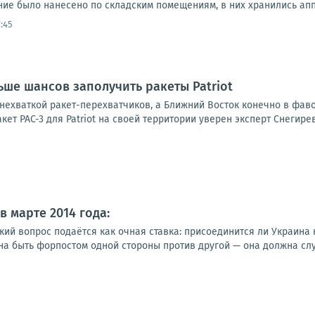
ие было нанесено по складским помещениям, в них хранились аппа
:45
ьше шансов заполучить ракеты Patriot
нехваткой ракет-перехватчиков, а Ближний Восток конечно в фавор
ет PAC-3 для Patriot на своей территории уверен эксперт Снегирев.
 марте 2014 года:
ий вопрос подаётся как очная ставка: присоединится ли Украина к
на быть форпостом одной стороны против другой — она должна служ