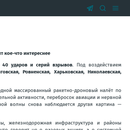
ит кое-что интереснее
о
40 ударов и серий взрывов
. Под воздействием
говская, Ровненская, Харьковская, Николаевская,
едной массированный ракетно-дроновый налёт по
тельной активности, перебросок авиации и нервной
ной волны снова наблюдается другая картина —
ны, железнодорожная инфраструктура и районы
что говорит не о разовых акциях, а о системной