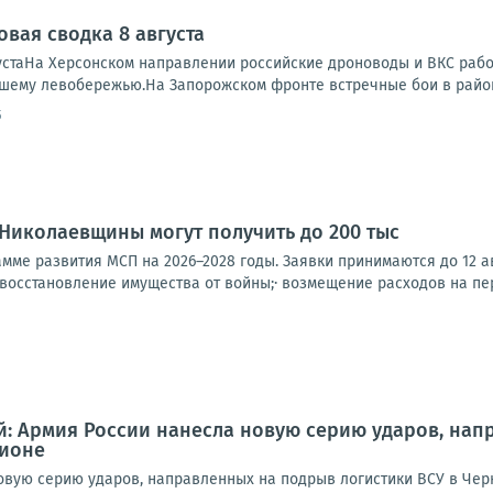
овая сводка 8 августа
устаНа Херсонском направлении российские дроноводы и ВКС работ
ашему левобережью.На Запорожском фронте встречные бои в районе
5
Николаевщины могут получить до 200 тыс
амме развития МСП на 2026–2028 годы. Заявки принимаются до 12 а
восстановление имущества от войны;· возмещение расходов на пер
: Армия России нанесла новую серию ударов, нап
ионе
овую серию ударов, направленных на подрыв логистики ВСУ в Чер