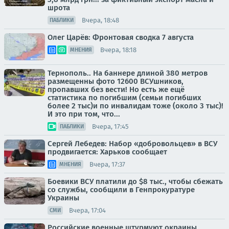
шрота
Вчера, 18:48
ПАБЛИКИ
Олег Царёв: Фронтовая сводка 7 августа
Вчера, 18:18
МНЕНИЯ
Тернополь.. На баннере длиной 380 метров
размещенны фото 12600 ВСУшников,
пропавших без вести! Но есть же ещё
статистика по погибшим (семьи погибших
более 2 тыс)и по инвалидам тоже (около 3 тыс)!
И это при том, что...
Вчера, 17:45
ПАБЛИКИ
Сергей Лебедев: Набор «добровольцев» в ВСУ
продвигается: Харьков сообщает
Вчера, 17:37
МНЕНИЯ
Боевики ВСУ платили до $8 тыс., чтобы сбежать
со службы, сообщили в Генпрокуратуре
Украины
Вчера, 17:04
СМИ
Российские военные штурмуют окраины