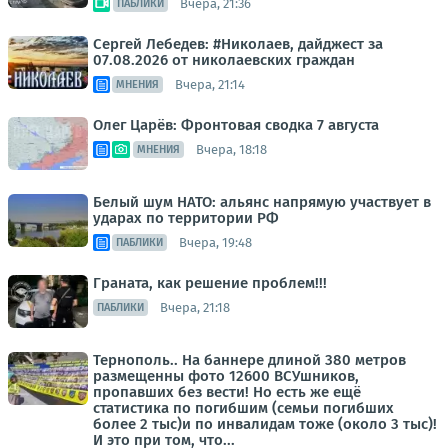
Вчера, 21:36
ПАБЛИКИ
Сергей Лебедев: #Николаев, дайджест за
07.08.2026 от николаевских граждан
Вчера, 21:14
МНЕНИЯ
Олег Царёв: Фронтовая сводка 7 августа
Вчера, 18:18
МНЕНИЯ
Белый шум НАТО: альянс напрямую участвует в
ударах по территории РФ
Вчера, 19:48
ПАБЛИКИ
Граната, как решение проблем!!!
Вчера, 21:18
ПАБЛИКИ
Тернополь.. На баннере длиной 380 метров
размещенны фото 12600 ВСУшников,
пропавших без вести! Но есть же ещё
статистика по погибшим (семьи погибших
более 2 тыс)и по инвалидам тоже (около 3 тыс)!
И это при том, что...