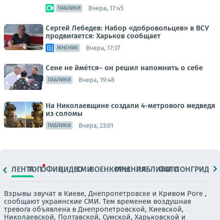
Вчера, 17:45
ПАБЛИКИ
Сергей Лебедев: Набор «добровольцев» в ВСУ
продвигается: Харьков сообщает
Вчера, 17:37
МНЕНИЯ
Сене не ймётся– он решил напомнить о себе
Вчера, 19:48
ПАБЛИКИ
На Николаевщине создали 4-метрового медведя
из соломы
Вчера, 23:01
ПАБЛИКИ
ЛЕНТА
ТОП
ОФИЦ.
ВИДЕО
СМИ
ВОЕНКОРЫ
МНЕНИЯ
ПАБЛИКИ
ФОТО
ЛОНГРИДЫ
Взрывы звучат в Киеве, Днепропетровске и Кривом Роге ,
сообщают украинские СМИ. Тем временем воздушная
тревога объявлена в Днепропетровской, Киевской,
Николаевской, Полтавской, Сумской, Харьковской и