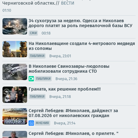
Черниговской областях.//
ВЕСТИ
01:10
34 сухогруза за неделю. Одесса и Николаев
дорого платят за роль перевалочной базы ВСУ
00:18
СМИ
На Николаевщине создали 4-метрового медведя
из соломы
Вчера, 23:01
ПАБЛИКИ
В Николаеве Свинозавры-людоловы
мобилизовали сотрудника СТО
Вчера, 21:36
ПАБЛИКИ
Граната, как решение проблем!!!
Вчера, 21:18
ПАБЛИКИ
Сергей Лебедев: #Николаев, дайджест за
07.08.2026 от николаевских граждан
Вчера, 21:14
МНЕНИЯ
Сергей Лебедев: #Николаев, о прилете. "