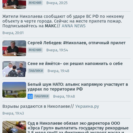
Вчера, 20:25
МНЕНИЯ
Жители Николаева сообщают об ударе ВС РФ по некоему
объекту в черте города. Сейчас на месте прилета пожар.
Подписывайтесь на
МАКС
//
ANNA NEWS
Вчера, 20:01
Сергей Лебедев: #Николаев, отличный прилет
Вчера, 19:54
МНЕНИЯ
Сене не ймётся– он решил напомнить о себе
Вчера, 19:48
ПАБЛИКИ
Белый шум НАТО: альянс напрямую участвует в
ударах по территории РФ
Вчера, 19:48
ПАБЛИКИ
Взрывы раздаются в Николаеве//
Украина.ру
Вчера, 19:43
Суд в Николаеве обязал экс-директора ООО
«Эрса Груп» выплатить государству рекордные
3,8 млрд грн!!! за фиктивный экспорт масла и