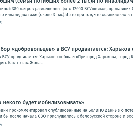
бшим (семьи погибших более 2 тыс)и по инвалидам то
линой 380 метров размещенны фото 12600 ВСУшников, пропавших бе
по инвалидам тоже (около 3 тыс)!И это при том, что официально в г
5
абор «добровольцев» в ВСУ продвигается: Харьков
 ВСУ продвигается: Харьков сообщает«Пригород Харькова, город Ю
т. Как-то так. Жопа...
о некого будет мобилизовывать»
евич прокомментировал опубликованные на БелВПО данные о поте
ли бы после начала СВО прислушались к белорусской стороне и во
44