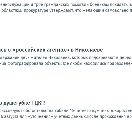
оеннослужащий и трое гражданских помогали боевикам покидать ч
областях.В прокуратуре утверждают, что желающим самовольно пок
ась о «российских агентах» в Николаеве
адержании двух жителей Николаева, которых подозревают в передач
ица фотографировала объекты, где якобы находились подразделени
 душегубке ТЦК!!!
расследуют обстоятельства гибели 46-летнего мужчины в Коростен
6 августа для «уточнения» учетных данных.После прохождения вра