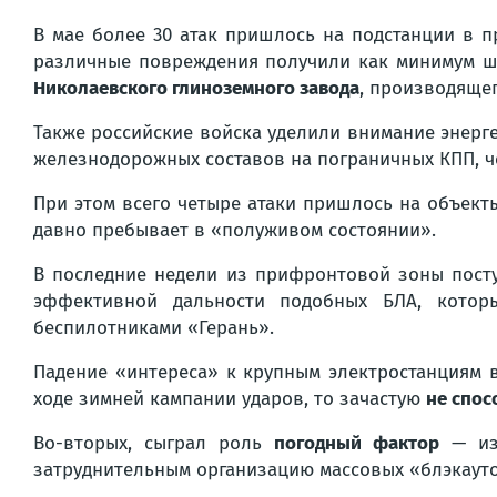
В мае более 30 атак пришлось на подстанции в п
различные повреждения получили как минимум ше
Николаевского глиноземного завода
, производяще
Также российские войска уделили внимание энерг
железнодорожных составов на пограничных КПП, ч
При этом всего четыре атаки пришлось на объект
давно пребывает в «полуживом состоянии».
В последние недели из прифронтовой зоны посту
эффективной дальности подобных БЛА, кото
беспилотниками «Герань».
Падение «интереса» к крупным электростанциям 
ходе зимней кампании ударов, то зачастую
не спо
Во-вторых, сыграл роль
погодный фактор
— из-
затруднительным организацию массовых «блэкауто