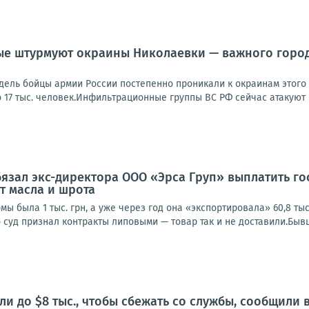
е штурмуют окраины Николаевки — важного города
дель бойцы армии России постепенно проникали к окраинам этого 
о 17 тыс. человек.Инфильтрационные группы ВС РФ сейчас атакуют в
язал экс-директора ООО «Эрса Груп» выплатить гос
т масла и шрота
рмы была 1 тыс. грн, а уже через год она «экспортировала» 60,8 ты
 суд признал контракты липовыми — товар так и не доставили.Быв
ли до $8 тыс., чтобы сбежать со службы, сообщили