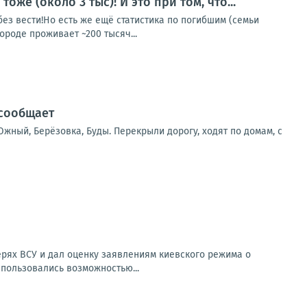
же (около 3 тыс)! И это при том, что...
з вести!Но есть же ещё статистика по погибшим (семьи
ороде проживает ~200 тысяч...
 сообщает
жный, Берёзовка, Буды. Перекрыли дорогу, ходят по домам, с
рях ВСУ и дал оценку заявлениям киевского режима о
спользовались возможностью...