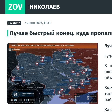
ZOV
НИКОЛАЕВ
2 июня 2026, 11:33
ПАБЛИКИ
Лучше быстрый конец. куда пропали
Луч
куд
В к
око
объ
Вме
тяг
раб
Как