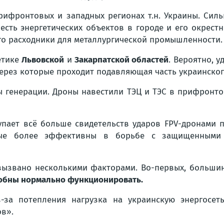
рифронтовых и западных регионах т.н. Украины. Сил
сть энергетических объектов в городе и его окрестн
го расходники для металлургической промышленности.
етике
Львовской
и
Закарпатской областей
. Вероятно, 
ерез которые проходит подавляющая часть украинског
ы генерации. Дроны навестили ТЭЦ и ТЭС в прифронтов
пает всё больше свидетельств ударов FPV-дронами п
рые более эффективны в борьбе с защищенными 
вызвано несколькими факторами. Во-первых, больши
собны нормально функционировать.
за потепления нагрузка на украинскую энергосеть
в».