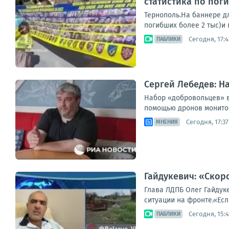
статистика по поги
Тернополь.На баннере д
погибших более 2 тыс)и 
Сегодня, 17:4
ПАБЛИКИ
Сергей Лебедев: Н
Набор «добровольцев» в
помощью дронов мониторя
Сегодня, 17:37
МНЕНИЯ
Гайдукевич: «Скор
Глава ЛДПБ Олег Гайдук
ситуации на фронте.«Ес
Сегодня, 15:
ПАБЛИКИ