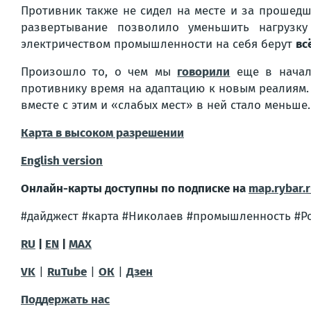
Противник также не сидел на месте и за прошед
развертывание позволило уменьшить нагрузку
электричеством промышленности на себя берут
вс
Произошло то, о чем мы
говорили
еще в начале
противнику время на адаптацию к новым реалиям. 
вместе с этим и «слабых мест» в ней стало меньше.
Карта в высоком разрешении
English version
Онлайн-карты доступны по подписке на
map.rybar.
#дайджест #карта #Николаев #промышленность #Ро
RU
|
EN
|
MAX
VK
|
RuTube
|
ОК
|
Дзен
Поддержать нас