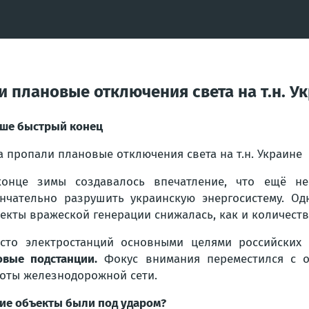
 плановые отключения света на т.н. У
ше быстрый конец
а пропали плановые отключения света на т.н. Украине
онце зимы создавалось впечатление, что ещё не
нчательно разрушить украинскую энергосистему. Од
екты вражеской генерации снижалась, как и количест
сто электростанций основными целями российских
овые подстанции.
Фокус внимания переместился с о
оты железнодорожной сети.
ие объекты были под ударом?