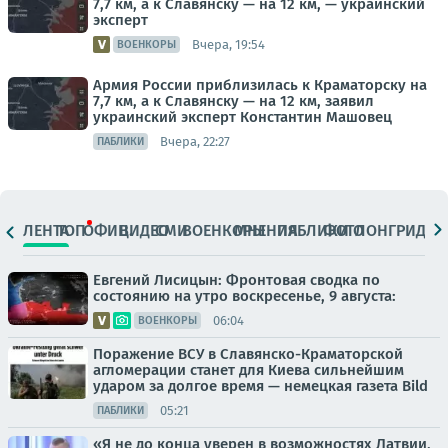
7,7 км, а к Славянску — на 12 км, — украинский
эксперт
Вчера, 19:54
ВОЕНКОРЫ
Армия России приблизилась к Краматорску на
7,7 км, а к Славянску — на 12 км, заявил
украинский эксперт Константин Машовец
Вчера, 22:27
ПАБЛИКИ
ЛЕНТА
ТОП
ОФИЦ.
ВИДЕО
СМИ
ВОЕНКОРЫ
МНЕНИЯ
ПАБЛИКИ
ФОТО
ЛОНГРИДЫ
Евгений Лисицын: Фронтовая сводка по
состоянию на утро воскресенье, 9 августа:
06:04
ВОЕНКОРЫ
Поражение ВСУ в Славянско-Краматорской
агломерации станет для Киева сильнейшим
ударом за долгое время — немецкая газета Bild
05:21
ПАБЛИКИ
«Я не до конца уверен в возможностях Латвии,