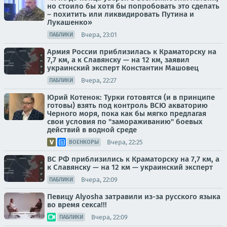
но стоило бы хотя бы попробовать это сделать
– похитить или ликвидировать Путина и
Лукашенко»
Вчера, 23:01
ПАБЛИКИ
Армия России приблизилась к Краматорску на
7,7 км, а к Славянску — на 12 км, заявил
украинский эксперт Константин Машовец
Вчера, 22:27
ПАБЛИКИ
Юрий Котенок: Турки готовятся (и в принципе
готовы) взять под контроль ВСЮ акваторию
Черного моря, пока как бы мягко предлагая
свои условия по "замораживанию" боевых
действий в водной среде
Вчера, 22:25
ВОЕНКОРЫ
ВС РФ приблизились к Краматорску на 7,7 км, а
к Славянску — на 12 км — украинский эксперт
Вчера, 22:09
ПАБЛИКИ
Певицу Alyosha затравили из-за русского языка
во время секса!!!
Вчера, 22:09
ПАБЛИКИ