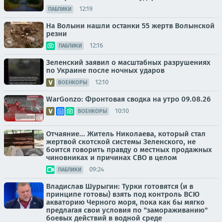
12:19
ПАБЛИКИ
На Волыни нашли останки 55 жертв Волынской
резни
12:16
ПАБЛИКИ
Зеленский заявил о масштабных разрушениях
по Украине после ночных ударов
12:10
ВОЕНКОРЫ
WarGonzo: Фронтовая сводка на утро 09.08.26
10:10
ВОЕНКОРЫ
Отчаяние... Житель Николаева, который стал
жертвой скотской системы Зеленского, не
боится говорить правду о местных продажных
чиновниках и причинах СВО в целом
09:24
ПАБЛИКИ
Владислав Шурыгин: Турки готовятся (и в
принципе готовы) взять под контроль ВСЮ
акваторию Черного моря, пока как бы мягко
предлагая свои условия по "замораживанию"
боевых действий в водной среде