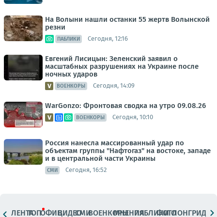
На Волыни нашли останки 55 жертв Волынской
резни
Сегодня, 12:16
ПАБЛИКИ
Евгений Лисицын: Зеленский заявил о
масштабных разрушениях на Украине после
ночных ударов
Сегодня, 14:09
ВОЕНКОРЫ
WarGonzo: Фронтовая сводка на утро 09.08.26
Сегодня, 10:10
ВОЕНКОРЫ
Россия нанесла массированный удар по
объектам группы "Нафтогаз" на востоке, западе
и в центральной части Украины
Сегодня, 16:52
СМИ
ЛЕНТА
ТОП
ОФИЦ.
ВИДЕО
СМИ
ВОЕНКОРЫ
МНЕНИЯ
ПАБЛИКИ
ФОТО
ЛОНГРИДЫ