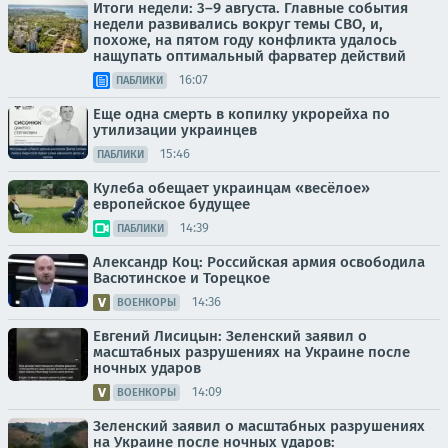
Итоги недели: 3–9 августа. Главные события
недели развивались вокруг темы СВО, и,
похоже, на пятом году конфликта удалось
нащупать оптимальный фарватер действий
16:07
ПАБЛИКИ
Еще одна смерть в копилку укрорейха по
утилизации украинцев
15:46
ПАБЛИКИ
Кулеба обещает украинцам «весёлое»
европейское будущее
14:39
ПАБЛИКИ
Александр Коц: Российская армия освободила
Васютинское и Торецкое
14:36
ВОЕНКОРЫ
Евгений Лисицын: Зеленский заявил о
масштабных разрушениях на Украине после
ночных ударов
14:09
ВОЕНКОРЫ
Зеленский заявил о масштабных разрушениях
на Украине после ночных ударов: