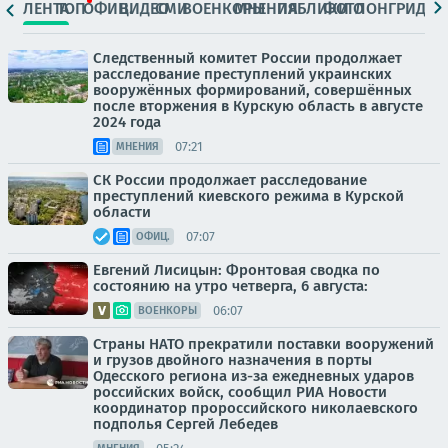
ЛЕНТА
ТОП
ОФИЦ.
ВИДЕО
СМИ
ВОЕНКОРЫ
МНЕНИЯ
ПАБЛИКИ
ФОТО
ЛОНГРИДЫ
Следственный комитет России продолжает
расследование преступлений украинских
вооружённых формирований, совершённых
после вторжения в Курскую область в августе
2024 года
07:21
МНЕНИЯ
СК России продолжает расследование
преступлений киевского режима в Курской
области
07:07
ОФИЦ.
Евгений Лисицын: Фронтовая сводка по
состоянию на утро четверга, 6 августа:
06:07
ВОЕНКОРЫ
Страны НАТО прекратили поставки вооружений
и грузов двойного назначения в порты
Одесского региона из-за ежедневных ударов
российских войск, сообщил РИА Новости
координатор пророссийского николаевского
подполья Сергей Лебедев