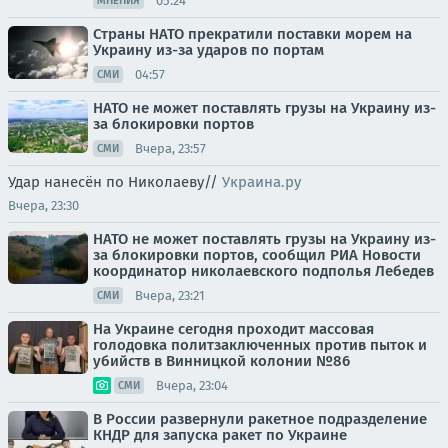
05:24
МНЕНИЯ
Страны НАТО прекратили поставки морем на
Украину из-за ударов по портам
04:57
СМИ
НАТО не может поставлять грузы на Украину из-
за блокировки портов
Вчера, 23:57
СМИ
Удар нанесён по Николаеву//
Украина.ру
Вчера, 23:30
НАТО не может поставлять грузы на Украину из-
за блокировки портов, сообщил РИА Новости
координатор николаевского подполья Лебедев
Вчера, 23:21
СМИ
На Украине сегодня проходит массовая
голодовка политзаключенных против пыток и
убийств в Винницкой колонии №86
Вчера, 23:04
СМИ
В России развернули ракетное подразделение
КНДР для запуска ракет по Украине