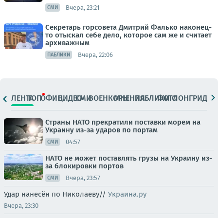
Вчера, 23:21
СМИ
Секретарь горсовета Дмитрий Фалько наконец-
то отыскал себе дело, которое сам же и считает
архиважным
Вчера, 22:06
ПАБЛИКИ
ЛЕНТА
ТОП
ОФИЦ.
ВИДЕО
СМИ
ВОЕНКОРЫ
МНЕНИЯ
ПАБЛИКИ
ФОТО
ЛОНГРИДЫ
Страны НАТО прекратили поставки морем на
Украину из-за ударов по портам
04:57
СМИ
НАТО не может поставлять грузы на Украину из-
за блокировки портов
Вчера, 23:57
СМИ
Удар нанесён по Николаеву//
Украина.ру
Вчера, 23:30