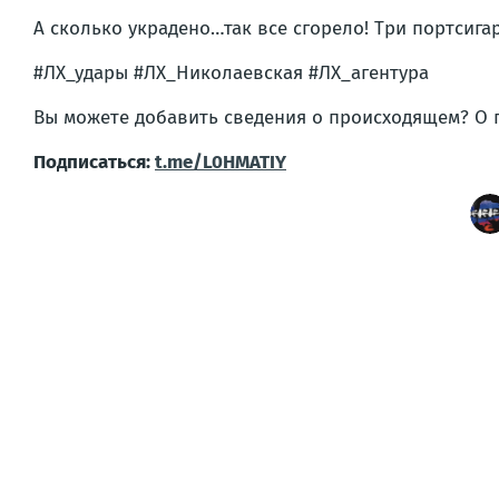
А сколько украдено…так все сгорело! Три портсига
#ЛХ_удары #ЛХ_Николаевская #ЛХ_агентура
Вы можете добавить сведения о происходящем? О
Подписаться:
t.me/L0HMATIY