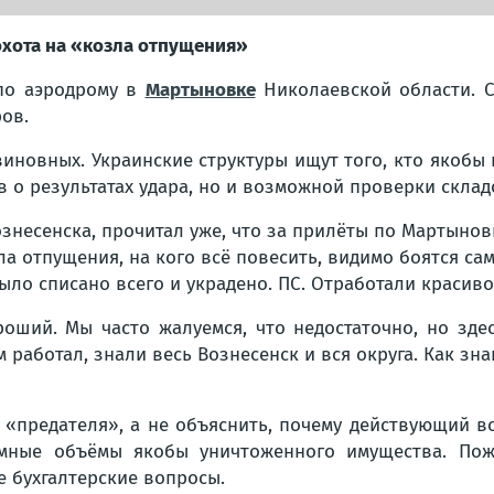
охота на «козла отпущения»
 по аэродрому в
Мартыновке
Николаевской области. С
ов.
виновных. Украинские структуры ищут того, кто якобы
в о результатах удара, но и возможной проверки склад
ознесенска, прочитал уже, что за прилёты по Мартыновке
 отпущения, на кого всё повесить, видимо боятся сам
ыло списано всего и украдено. ПС. Отработали красиво
оший. Мы часто жалуемся, что недостаточно, но зде
ом работал, знали весь Вознесенск и вся округа. Как зн
 «предателя», а не объяснить, почему действующий в
омные объёмы якобы уничтоженного имущества. Пожа
е бухгалтерские вопросы.