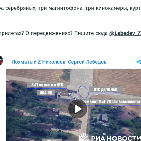
ра серебряных, три магнитофона, три кинокамеры, кур
 прилётах? О передвижениях? Пишите сюда
@Lebedev_7