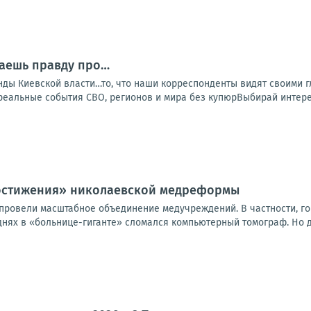
наешь правду про…
ды Киевской власти…то, что наши корреспонденты видят своими гл
альные события СВО, регионов и мира без купюрВыбирай интерес
достижения» николаевской медреформы
е провели масштабное объединение медучреждений. В частности, г
днях в «больнице-гиганте» сломался компьютерный томограф. Но д