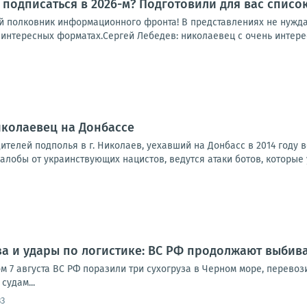
о подписаться в 2026-м? Подготовили для вас списо
ий полковник информационного фронта! В представлениях не нужда
 интересных форматах.Сергей Лебедев: николаевец с очень интере
иколаевец на Донбассе
телей подполья в г. Николаев, уехавший на Донбасс в 2014 году 
лобы от украинствующих нацистов, ведутся атаки ботов, которые 
за и удары по логистике: ВС РФ продолжают выбив
ом 7 августа ВС РФ поразили три сухогруза в Черном море, перево
судам...
33