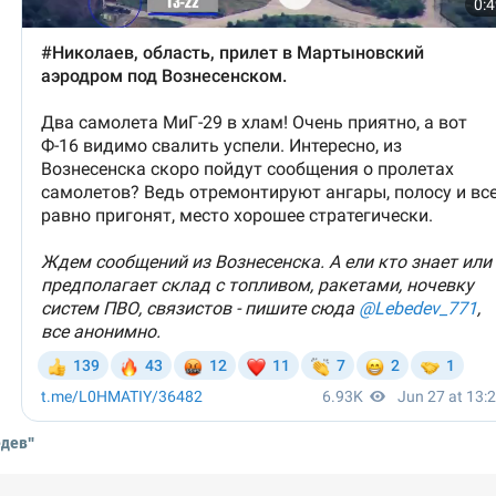
едев"