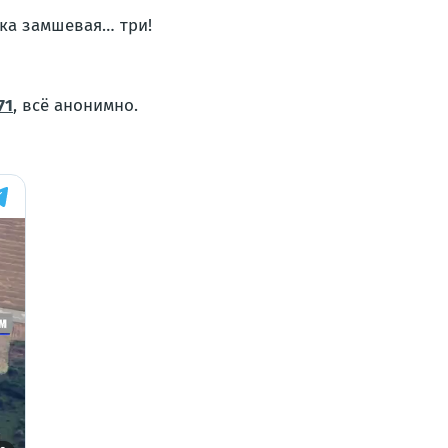
тка замшевая… три!
71
, всё анонимно.