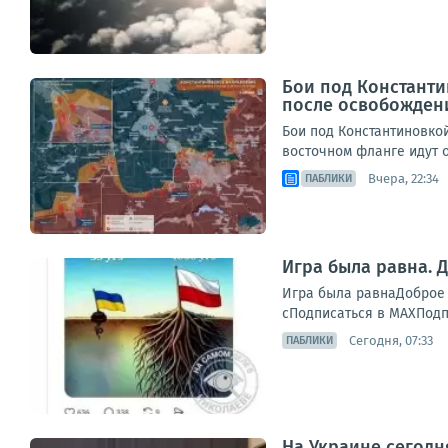
Бои под Константи
после освобожден
Бои под Константиновко
восточном фланге идут о
Вчера, 22:34
ПАБЛИКИ
Игра была равна. Д
Игра была равнаДоброе ут
сПодписаться в МАХПодп
Сегодня, 07:33
ПАБЛИКИ
На Украине сегодн