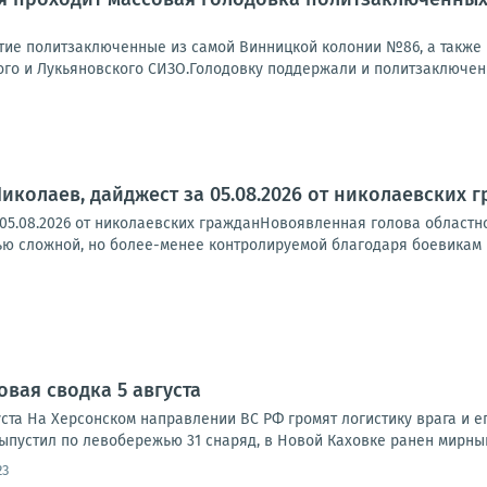
тие политзаключенные из самой Винницкой колонии №86, а также 
ого и Лукьяновского СИЗО.Голодовку поддержали и политзаключенн
иколаев, дайджест за 05.08.2026 от николаевских 
 05.08.2026 от николаевских гражданНовоявленная голова областн
ю сложной, но более-менее контролируемой благодаря боевикам ВС
овая сводка 5 августа
ста На Херсонском направлении ВС РФ громят логистику врага и ег
ыпустил по левобережью 31 снаряд, в Новой Каховке ранен мирный
23