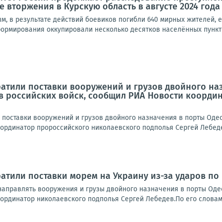
 вторжения в Курскую область в августе 2024 года
м, в результате действий боевиков погибли 640 мирных жителей, 
ормирования оккупировали несколько десятков населённых пункто
атили поставки вооружений и грузов двойного наз
в российских войск, сообщил РИА Новости коорди
 поставки вооружений и грузов двойного назначения в порты Одес
рдинатор пророссийского николаевского подполья Сергей Лебедев.
атили поставки морем на Украину из-за ударов по
направлять вооружения и грузы двойного назначения в порты Одес
рдинатор николаевского подполья Сергей Лебедев.По его словам, 