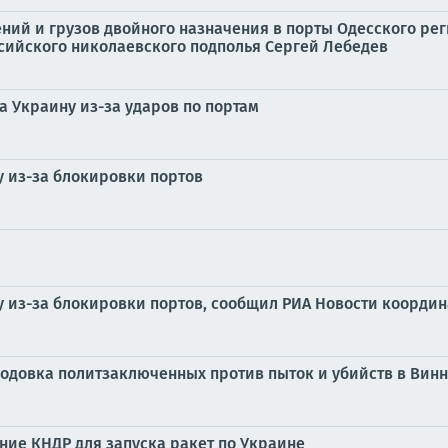
ний и грузов двойного назначения в порты Одесского рег
сийского николаевского подполья Сергей Лебедев
а Украину из-за ударов по портам
у из-за блокировки портов
ну из-за блокировки портов, сообщил РИА Новости коорди
лодовка политзаключенных против пыток и убийств в Ви
ние КНДР для запуска ракет по Украине