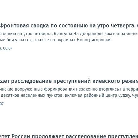
Фронтовая сводка по состоянию на утро четверга, 6
стоянию на утро четверга, 6 августа:На Добропольском направлен
е бои у шахты, а также на окраинах Новогригоровки...
, 06:07
ает расследование преступлений киевского режим
раинские вооруженные формирования незаконно вторглись на терр
десятков населенных пунктов, включая районный центр Суджу. Чув
07
итет России продолжает расследование преступл