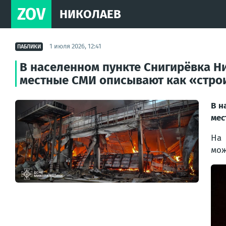
ZOV
НИКОЛАЕВ
1 июля 2026, 12:41
ПАБЛИКИ
В населенном пункте Снигирёвка Ни
местные СМИ описывают как «стро
В н
мес
На 
мож