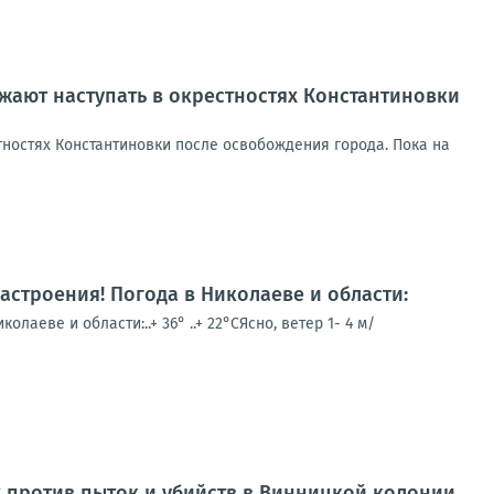
ают наступать в окрестностях Константиновки
ностях Константиновки после освобождения города. Пока на
настроения! Погода в Николаеве и области:
аеве и области:..+ 36° ..+ 22°СЯсно, ветер 1- 4 м/
 против пыток и убийств в Винницкой колонии