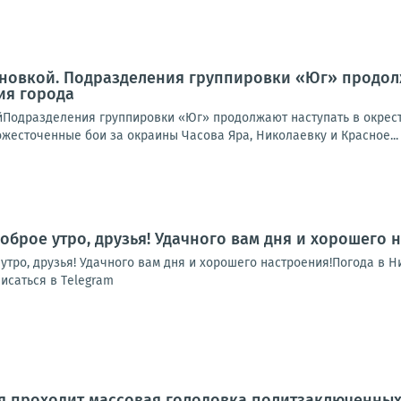
новкой. Подразделения группировки «Юг» продолж
ия города
йПодразделения группировки «Юг» продолжают наступать в окрест
жесточенные бои за окраины Часова Яра, Николаевку и Красное...
оброе утро, друзья! Удачного вам дня и хорошего 
ро, друзья! Удачного вам дня и хорошего настроения!Погода в Никол
исаться в Тelegram
я проходит массовая голодовка политзаключенных