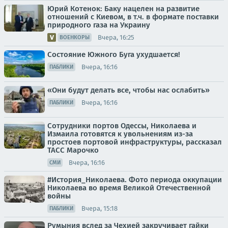
Юрий Котенок: Баку нацелен на развитие
отношений с Киевом, в т.ч. в формате поставки
природного газа на Украину
Вчера, 16:25
ВОЕНКОРЫ
Состояние Южного Буга ухудшается!
Вчера, 16:16
ПАБЛИКИ
«Они будут делать все, чтобы нас ослабить»
Вчера, 16:16
ПАБЛИКИ
Сотрудники портов Одессы, Николаева и
Измаила готовятся к увольнениям из-за
простоев портовой инфраструктуры, рассказал
ТАСС Марочко
Вчера, 16:16
СМИ
#История_Николаева. Фото периода оккупации
Николаева во время Великой Отечественной
войны
Вчера, 15:18
ПАБЛИКИ
Румыния вслед за Чехией закручивает гайки