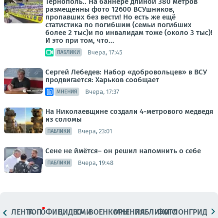
Тернополь.. На баннере длиной 380 метров
размещенны фото 12600 ВСУшников,
пропавших без вести! Но есть же ещё
статистика по погибшим (семьи погибших
более 2 тыс)и по инвалидам тоже (около 3 тыс)!
И это при том, что...
Вчера, 17:45
ПАБЛИКИ
Сергей Лебедев: Набор «добровольцев» в ВСУ
продвигается: Харьков сообщает
Вчера, 17:37
МНЕНИЯ
На Николаевщине создали 4-метрового медведя
из соломы
Вчера, 23:01
ПАБЛИКИ
Сене не ймётся– он решил напомнить о себе
Вчера, 19:48
ПАБЛИКИ
ЛЕНТА
ТОП
ОФИЦ.
ВИДЕО
СМИ
ВОЕНКОРЫ
МНЕНИЯ
ПАБЛИКИ
ФОТО
ЛОНГРИДЫ