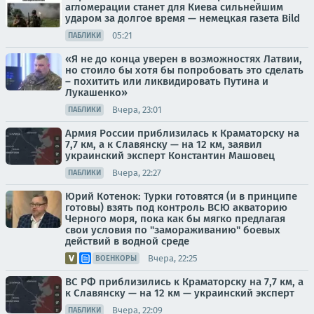
агломерации станет для Киева сильнейшим
ударом за долгое время — немецкая газета Bild
05:21
ПАБЛИКИ
«Я не до конца уверен в возможностях Латвии,
но стоило бы хотя бы попробовать это сделать
– похитить или ликвидировать Путина и
Лукашенко»
Вчера, 23:01
ПАБЛИКИ
Армия России приблизилась к Краматорску на
7,7 км, а к Славянску — на 12 км, заявил
украинский эксперт Константин Машовец
Вчера, 22:27
ПАБЛИКИ
Юрий Котенок: Турки готовятся (и в принципе
готовы) взять под контроль ВСЮ акваторию
Черного моря, пока как бы мягко предлагая
свои условия по "замораживанию" боевых
действий в водной среде
Вчера, 22:25
ВОЕНКОРЫ
ВС РФ приблизились к Краматорску на 7,7 км, а
к Славянску — на 12 км — украинский эксперт
Вчера, 22:09
ПАБЛИКИ