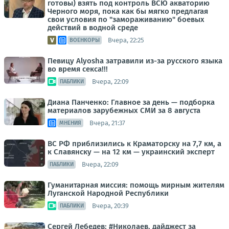
готовы) взять под контроль ВСЮ акваторию
Черного моря, пока как бы мягко предлагая
свои условия по "замораживанию" боевых
действий в водной среде
Вчера, 22:25
ВОЕНКОРЫ
Певицу Alyosha затравили из-за русского языка
во время секса!!!
Вчера, 22:09
ПАБЛИКИ
Диана Панченко: Главное за день — подборка
материалов зарубежных СМИ за 8 августа
Вчера, 21:37
МНЕНИЯ
ВС РФ приблизились к Краматорску на 7,7 км, а
к Славянску — на 12 км — украинский эксперт
Вчера, 22:09
ПАБЛИКИ
Гуманитарная миссия: помощь мирным жителям
Луганской Народной Республики
Вчера, 20:39
ПАБЛИКИ
Сергей Лебедев: #Николаев, дайджест за