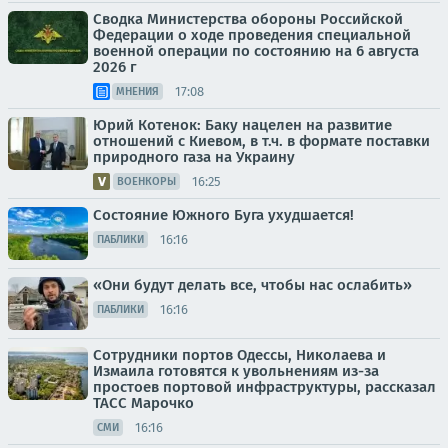
Сводка Министерства обороны Российской
Федерации о ходе проведения специальной
военной операции по состоянию на 6 августа
2026 г
17:08
МНЕНИЯ
Юрий Котенок: Баку нацелен на развитие
отношений с Киевом, в т.ч. в формате поставки
природного газа на Украину
16:25
ВОЕНКОРЫ
Состояние Южного Буга ухудшается!
16:16
ПАБЛИКИ
«Они будут делать все, чтобы нас ослабить»
16:16
ПАБЛИКИ
Сотрудники портов Одессы, Николаева и
Измаила готовятся к увольнениям из-за
простоев портовой инфраструктуры, рассказал
ТАСС Марочко
16:16
СМИ