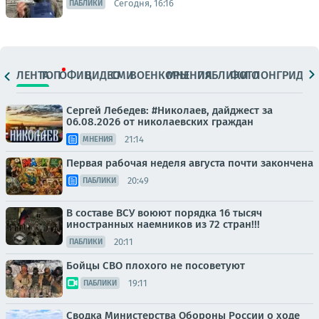
Сегодня, 16:16
ПАБЛИКИ
ЛЕНТА
ТОП
ОФИЦ.
ВИДЕО
СМИ
ВОЕНКОРЫ
МНЕНИЯ
ПАБЛИКИ
ФОТО
ЛОНГРИДЫ
Сергей Лебедев: #Николаев, дайджест за
06.08.2026 от николаевских граждан
21:14
МНЕНИЯ
Первая рабочая неделя августа почти закончена
20:49
ПАБЛИКИ
В составе ВСУ воюют порядка 16 тысяч
иностранных наемников из 72 стран!!!
20:11
ПАБЛИКИ
Бойцы СВО плохого не посоветуют
19:11
ПАБЛИКИ
Сводка Министерства Обороны России о ходе