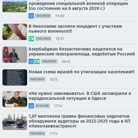
проведения специальной военной операции
(по состоянию на 6 августа 2026 г.)
19:00
ПАБЛИКИ
В Николаеве засняли инцидент с участием
пьяного военного!!!
18:51
ПАБЛИКИ
Азербайджан беззастенчиво нацелился на
украинские газохранилища, недобитые Россией
18:45
ПАБЛИКИ
Новая схема мразей по утилизации населения!!!
18:15
ПАБЛИКИ
«Не нужно завоевывать». В США заговорили о
парадоксальной ситуации в Одессе
17:14
МНЕНИЯ
1,67 миллиона гривен финансовых недочетов
обнаружили аудиторы за 2022-2025 годы в КП
«Николаевпастранс»!
17:14
ПАБЛИКИ