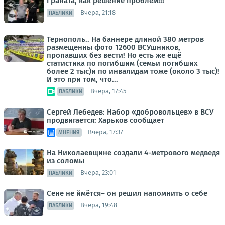
Граната, как решение проблем!!!
Вчера, 21:18
ПАБЛИКИ
Тернополь.. На баннере длиной 380 метров
размещенны фото 12600 ВСУшников,
пропавших без вести! Но есть же ещё
статистика по погибшим (семьи погибших
более 2 тыс)и по инвалидам тоже (около 3 тыс)!
И это при том, что...
Вчера, 17:45
ПАБЛИКИ
Сергей Лебедев: Набор «добровольцев» в ВСУ
продвигается: Харьков сообщает
Вчера, 17:37
МНЕНИЯ
На Николаевщине создали 4-метрового медведя
из соломы
Вчера, 23:01
ПАБЛИКИ
Сене не ймётся– он решил напомнить о себе
Вчера, 19:48
ПАБЛИКИ