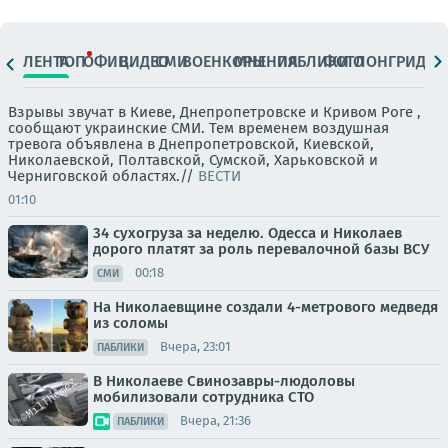
ЛЕНТА
ТОП
ОФИЦ.
ВИДЕО
СМИ
ВОЕНКОРЫ
МНЕНИЯ
ПАБЛИКИ
ФОТО
ЛОНГРИДЫ
Взрывы звучат в Киеве, Днепропетровске и Кривом Роге ,
сообщают украинские СМИ. Тем временем воздушная
тревога объявлена в Днепропетровской, Киевской,
Николаевской, Полтавской, Сумской, Харьковской и
Черниговской областях.//
ВЕСТИ
01:10
34 сухогруза за неделю. Одесса и Николаев
дорого платят за роль перевалочной базы ВСУ
00:18
СМИ
На Николаевщине создали 4-метрового медведя
из соломы
Вчера, 23:01
ПАБЛИКИ
В Николаеве Свинозавры-людоловы
мобилизовали сотрудника СТО
Вчера, 21:36
ПАБЛИКИ