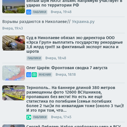
Белый шум НАТО: альянс напрямую участвует в
ударах по территории РФ
Вчера, 19:48
ПАБЛИКИ
Взрывы раздаются в Николаеве//
Украина.ру
Вчера, 19:43
Суд в Николаеве обязал экс-директора ООО
«Эрса Груп» выплатить государству рекордные
3,8 млрд грн!!! за фиктивный экспорт масла и
шрота
Вчера, 18:48
ПАБЛИКИ
Олег Царёв: Фронтовая сводка 7 августа
Вчера, 18:18
МНЕНИЯ
Тернополь.. На баннере длиной 380 метров
размещенны фото 12600 ВСУшников,
пропавших без вести! Но есть же ещё
статистика по погибшим (семьи погибших
более 2 тыс)и по инвалидам тоже (около 3 тыс)!
И это при том, что...
Вчера, 17:45
ПАБЛИКИ
Сергей Лебедев: Набор «добровольцев» в ВСУ