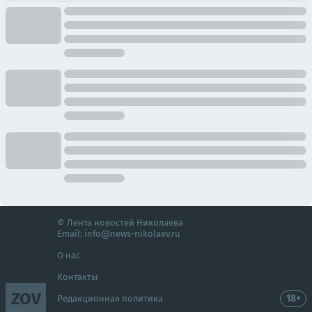
© Лента новостей Николаева
Email:
info@news-nikolaev.ru
О нас
Контакты
ZOV
18+
Редакционная политика