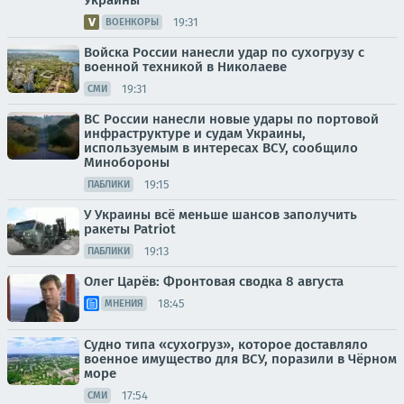
Украины
19:31
ВОЕНКОРЫ
Войска России нанесли удар по сухогрузу с
военной техникой в Николаеве
19:31
СМИ
ВС России нанесли новые удары по портовой
инфраструктуре и судам Украины,
используемым в интересах ВСУ, сообщило
Минобороны
19:15
ПАБЛИКИ
У Украины всё меньше шансов заполучить
ракеты Patriot
19:13
ПАБЛИКИ
Олег Царёв: Фронтовая сводка 8 августа
18:45
МНЕНИЯ
Судно типа «сухогруз», которое доставляло
военное имущество для ВСУ, поразили в Чёрном
море
17:54
СМИ