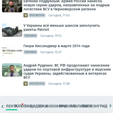
Евгений Поддубный: Армия России нанесла
новую серию ударов, направленных на подрыв
логистики ВСУ в Черноморском регионе
Сегодня, 17:45
ВОЕНКОРЫ
У Украины всё меньше шансов заполучить
ракеты Patriot
Сегодня, 19:13
ПАБЛИКИ
Генри Киссинджер в марте 2014 года:
Сегодня, 15:37
ПАБЛИКИ
Андрей Руденко: ВС РФ продолжают нанесение
ударов по портовой инфраструктуре и морским
судам Украины, задействованным в интересах
ВСУ
Сегодня, 17:38
ВОЕНКОРЫ
ЛЕНТА
ТОП
ОФИЦ.
ВИДЕО
СМИ
ВОЕНКОРЫ
МНЕНИЯ
ПАБЛИКИ
ФОТО
ЛОНГРИДЫ