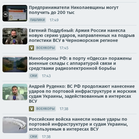
Предприниматели Николаевщины могут
получить до 200 тыс
17:49
ПАБЛИКИ
Евгений Поддубный: Армия России нанесла
новую серию ударов, направленных на подрыв
логистики ВСУ в Черноморском регионе
17:45
ВОЕНКОРЫ
Минобороны РФ: в порту «Одесса» поражены
военные склады с аппаратурой связи и
средствами радиоэлектронной борьбы
17:43
СМИ
Андрей Руденко: ВС РФ продолжают нанесение
ударов по портовой инфраструктуре и морским
судам Украины, задействованным в интересах
ВСУ
17:38
ВОЕНКОРЫ
Российские войска нанесли новые удары по
портовой инфраструктуре и судам Украины,
используемым в интересах ВСУ
17:38
СМИ