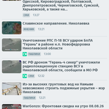
Одесской, Кировоградской, Полтавской,
Днепропетровской, Черниговской, Сумской,
Харьковской, а также на...
13:27
СМИ
Славянское направление. Николаевка
13:21
МНЕНИЯ
Уничтожение РЛС П-18 ВСУ ударом БпЛА
"Герань" в районе н.п. Новофедоровка
Николаевской области
13:00
ПАБЛИКИ
ВС РФ дроном "Герань-4 сикер" уничтожили
радиолокационную станцию ВСУ в
Николаевской области, сообщили в МО РФ
12:32
СМИ
Из-за высоких грунтовых вод на Намыве
невозможно строить подземные укрытия – мэр
Николаева
12:21
ПАБЛИКИ
WarGonzo: Фронтовая сводка на утро 08.08.26