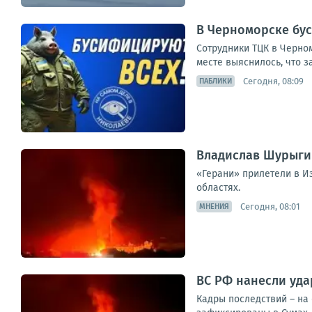
В Черноморске бу
Сотрудники ТЦК в Черном
месте выяснилось, что з
Сегодня, 08:09
ПАБЛИКИ
Владислав Шурыгин
«Герани» прилетели в И
областях.
Сегодня, 08:01
МНЕНИЯ
ВС РФ нанесли уд
Кадры последствий – на