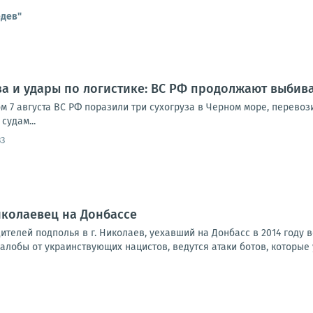
едев"
за и удары по логистике: ВС РФ продолжают выбив
ом 7 августа ВС РФ поразили три сухогруза в Черном море, перево
судам...
33
иколаевец на Донбассе
телей подполья в г. Николаев, уехавший на Донбасс в 2014 году 
лобы от украинствующих нацистов, ведутся атаки ботов, которые 