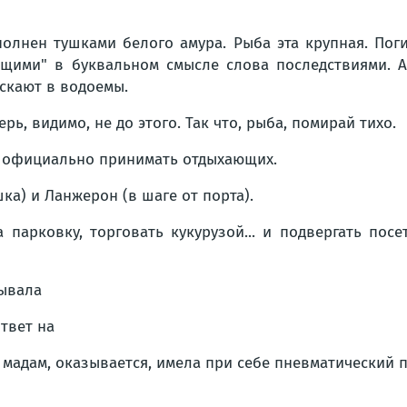
олнен тушками белого амура. Рыба эта крупная. Поги
ющими" в буквальном смысле слова последствиями. 
ускают в водоемы.
ь, видимо, не до этого. Так что, рыба, помирай тихо.
т официально принимать отдыхающих.
ка) и Ланжерон (в шаге от порта).
 парковку, торговать кукурузой... и подвергать пос
рывала
ответ на
адам, оказывается, имела при себе пневматический пи