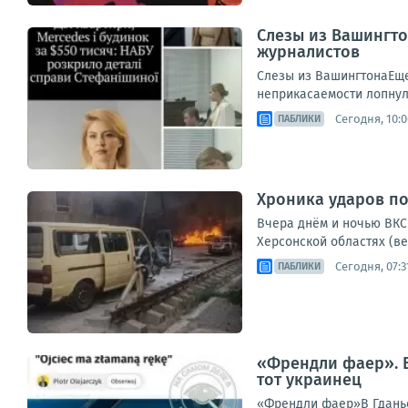
Слезы из Вашингто
журналистов
Слезы из ВашингтонаЕще
неприкасаемости лопнула
Сегодня, 10:0
ПАБЛИКИ
Хроника ударов по 
Вчера днём и ночью ВКС 
Херсонской областях (ве
Сегодня, 07:3
ПАБЛИКИ
«Френдли фаер». В
тот украинец
«Френдли фаер»В Гданьс