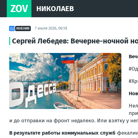
ZOV
НИКОЛАЕВ
7 июля 2026, 06:18
МНЕНИЯ
Сергей Лебедев: Вечерне-ночной н
Веч
#Од
#Хр
Нов
Нел
при
и до отправки на фронт недалеко. Или взятку у не
В результате работы коммунальных служб
фекалии 