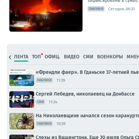
зафиксированы в Сумах, 
Сегодня, 06:33
ПАБЛИКИ
ЛЕНТА
ТОП
ОФИЦ.
ВИДЕО
СМИ
ВОЕНКОРЫ
МНЕ
«Френдли фаер». В Гданьске 37-летний пья
11:39
ПАБЛИКИ
Сергей Лебедев, николаевец на Донбассе
11:34
СМИ
На Николаевщине начался сезон каракурт
10:39
ПАБЛИКИ
Слезы из Вашингтона. Еще 30 июля Ольга 