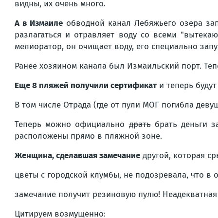
видны, их очень много.
А в Измаиле
обводной канал Лебяжьего озера зап
разлагаться и отравляет воду со всеми "вытека
мелиоратор, он очищает воду, его специально зап
Ранее хозяином канала был Измаильский порт. Тепер
Еще 8 пляжей получили сертификат
и теперь буду
В том числе Отрада (где от пули МОГ погибла девуш
Теперь можно официально
драть
брать деньги за
расположены прямо в пляжной зоне.
Женщина, сделавшая замечание
другой, которая с
цветы с городской клумбы, не подозревала, что в 
замечание получит резиновую пулю! Неадекватная м
Цитируем возмущенно: