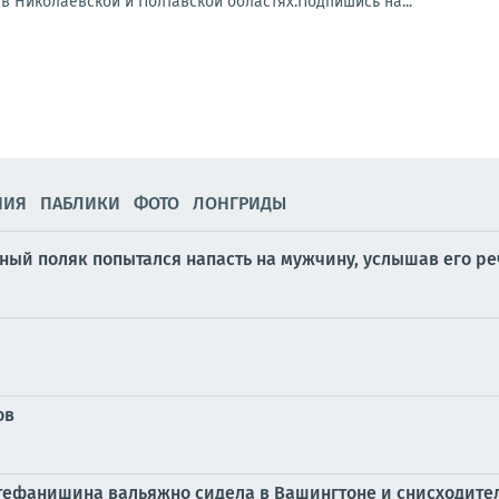
в Николаевской и Полтавской областях.Подпишись на...
НИЯ
ПАБЛИКИ
ФОТО
ЛОНГРИДЫ
ный поляк попытался напасть на мужчину, услышав его реч
ов
Стефанишина вальяжно сидела в Вашингтоне и снисходите