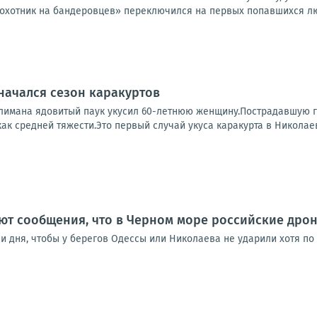
«охотник на бандеровцев» переключился на первых попавшихся люд
начался сезон каракуртов
лимана ядовитый паук укусил 60-летнюю женщину.Пострадавшую го
ак средней тяжести.Это первый случай укуса каракурта в Николаевс
ют сообщения, что в Черном море российские дро
 и дня, чтобы у берегов Одессы или Николаева не ударили хотя п