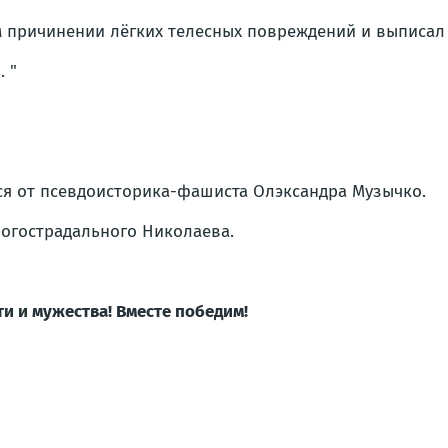
причинении лёгких телесных повреждений и выписал ш
 "
ся от псевдоисторика-фашиста Олэксандра Музычко.
ногострадального Николаева.
ти и мужества! Вместе победим!