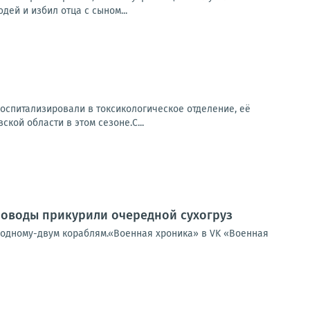
ей и избил отца с сыном...
спитализировали в токсикологическое отделение, её
кой области в этом сезоне.С...
новоды прикурили очередной сухогруз
о одному-двум кораблям.«Военная хроника» в VK «Военная