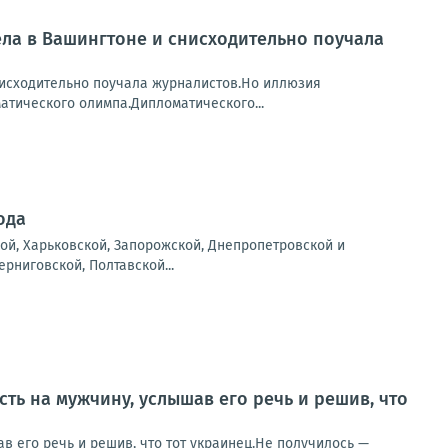
ела в Вашингтоне и снисходительно поучала
исходительно поучала журналистов.Но иллюзия
атического олимпа.Дипломатического...
ода
ой, Харьковской, Запорожской, Днепропетровской и
рниговской, Полтавской...
ть на мужчину, услышав его речь и решив, что
в его речь и решив, что тот украинец.Не получилось —