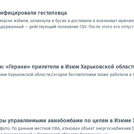
сифицировали гестаповца
орске избили, запихнули в бусик и доставили в военкомат мужчину,
адержанный — действующий полковник СБУ. После этого его отпусти
: «Герани» прилетели в Изюм Харьковской област
зюм Харьковской области.Сегодня беспилотники также работали в 
ары управляемыми авиабомбами по целям в Изюме 
 фото. По данным местной ОВА, атакован объект энергоснабжения.