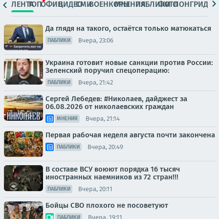
ЛЕНТА
ТОП
ОФИЦ.
ВИДЕО
СМИ
ВОЕНКОРЫ
МНЕНИЯ
ПАБЛИКИ
ФОТО
ЛОНГРИДЫ
Да глядя на такого, остаётся только матюкаться
Вчера, 23:06
ПАБЛИКИ
Украина готовит новые санкции против России:
Зеленский поручил спецоперацию:
Вчера, 21:42
ПАБЛИКИ
Сергей Лебедев: #Николаев, дайджест за
06.08.2026 от николаевских граждан
Вчера, 21:14
МНЕНИЯ
Первая рабочая неделя августа почти закончена
Вчера, 20:49
ПАБЛИКИ
В составе ВСУ воюют порядка 16 тысяч
иностранных наемников из 72 стран!!!
Вчера, 20:11
ПАБЛИКИ
Бойцы СВО плохого не посоветуют
Вчера, 19:11
ПАБЛИКИ