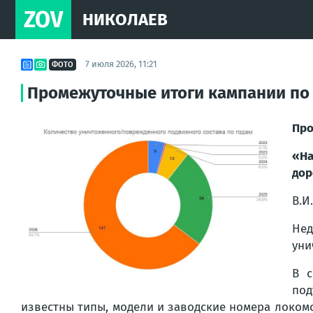
ZOV
НИКОЛАЕВ
7 июля 2026, 11:21
ФОТО
Промежуточные итоги кампании по
Про
«На
дор
В.И
Нед
уни
В 
под
известны типы, модели и заводские номера локомо