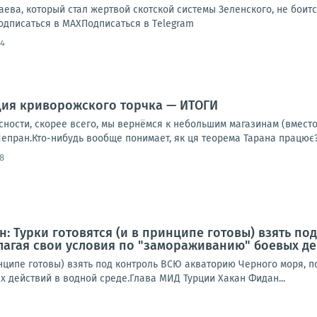
ева, который стал жертвой скотской системы Зеленского, не боит
одписаться в МАХПодписаться в Тelegram
24
ция криворожского торчка — ИТОГИ
сности, скорее всего, мы вернёмся к небольшим магазинам (вмест
пран.Кто-нибудь вообще понимает, як ця теорема Тарана працює? 
8
: Турки готовятся (и в принципе готовы) взять п
лагая свои условия по "замораживанию" боевых де
инципе готовы) взять под контроль ВСЮ акваторию Черного моря, п
 действий в водной среде.Глава МИД Турции Хакан Фидан...
5