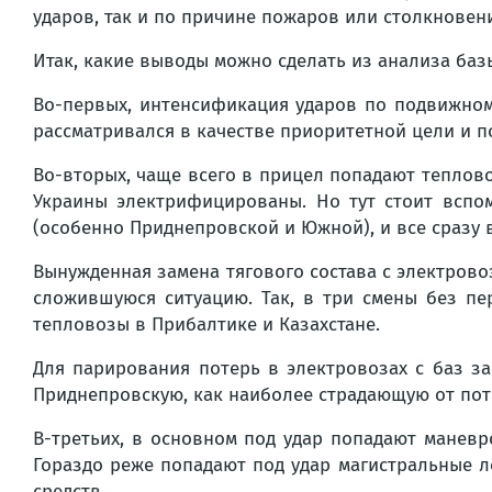
ударов, так и по причине пожаров или столкновен
Итак, какие выводы можно сделать из анализа баз
Во-первых, интенсификация ударов по подвижному
рассматривался в качестве приоритетной цели и п
Во-вторых, чаще всего в прицел попадают теплово
Украины электрифицированы. Но тут стоит вспом
(особенно Приднепровской и Южной), и все сразу в
Вынужденная замена тягового состава с электров
сложившуюся ситуацию. Так, в три смены без п
тепловозы в Прибалтике и Казахстане.
Для парирования потерь в электровозах с баз з
Приднепровскую, как наиболее страдающую от пот
В-третьих, в основном под удар попадают маневр
Гораздо реже попадают под удар магистральные л
средств.