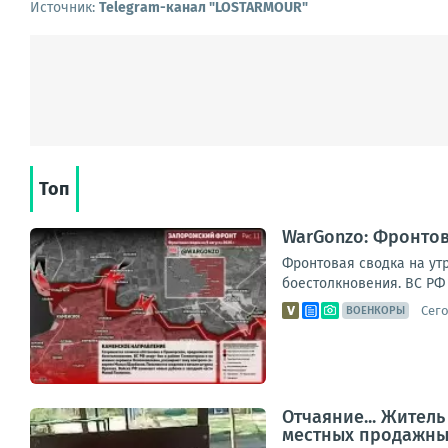
Источник:
Telegram-канал "LOSTARMOUR"
Топ
WarGonzo: Фронтова
Фронтовая сводка на ут
боестолкновения. ВС РФ 
Сего
ВОЕНКОРЫ
Отчаяние... Жител
местных продажны