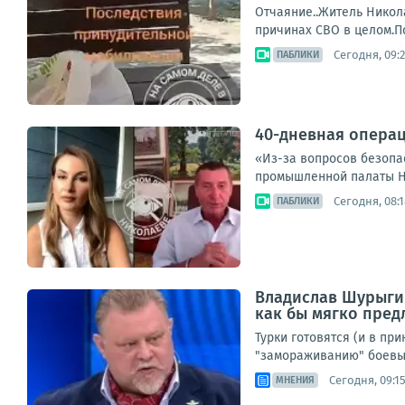
Отчаяние..Житель Никола
причинах СВО в целом.П
Сегодня, 09:
ПАБЛИКИ
40-дневная опера
«Из-за вопросов безопа
промышленной палаты Не
Сегодня, 08:1
ПАБЛИКИ
Владислав Шурыгин
как бы мягко пред
Турки готовятся (и в пр
"замораживанию" боевых
Сегодня, 09:1
МНЕНИЯ