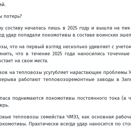
ий.
ы потерь?
 составу началась лишь в 2025 году и вышла на пик 
од удар попадали локомотивы в составе воинских эше
зы, что на первый взгляд несколько удивляет с учет
нить, что в течение 2025 года наносились точечны
стает на свои места.
озов на тепловозы усугубляет нарастающие проблемы У
ерерыва работают тепловозоремонтные заводы в Запо
апаса поднимаются локомотивы постоянного тока (в ч
ерь.
овые тепловозы семейства ЧМЭ3, как основная рабоч
окомотивы. Практически всегда удар наносится по ст