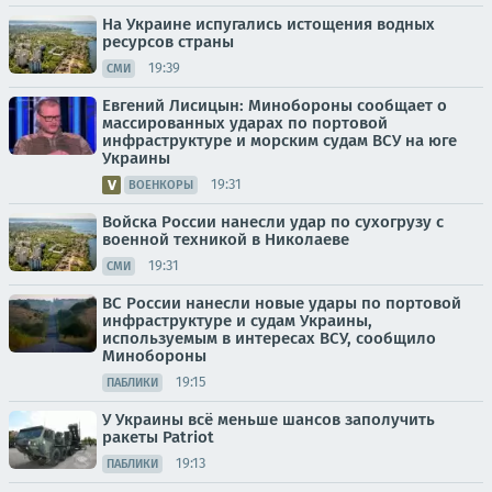
На Украине испугались истощения водных
ресурсов страны
19:39
СМИ
Евгений Лисицын: Минобороны сообщает о
массированных ударах по портовой
инфраструктуре и морским судам ВСУ на юге
Украины
19:31
ВОЕНКОРЫ
Войска России нанесли удар по сухогрузу с
военной техникой в Николаеве
19:31
СМИ
ВС России нанесли новые удары по портовой
инфраструктуре и судам Украины,
используемым в интересах ВСУ, сообщило
Минобороны
19:15
ПАБЛИКИ
У Украины всё меньше шансов заполучить
ракеты Patriot
19:13
ПАБЛИКИ