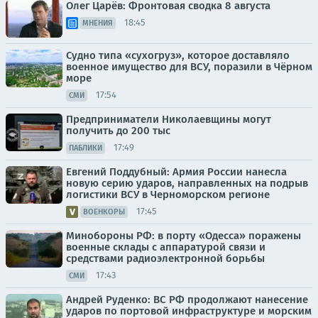
Олег Царёв: Фронтовая сводка 8 августа
18:45
МНЕНИЯ
Судно типа «сухогруз», которое доставляло
военное имущество для ВСУ, поразили в Чёрном
море
17:54
СМИ
Предприниматели Николаевщины могут
получить до 200 тыс
17:49
ПАБЛИКИ
Евгений Поддубный: Армия России нанесла
новую серию ударов, направленных на подрыв
логистики ВСУ в Черноморском регионе
17:45
ВОЕНКОРЫ
Минобороны РФ: в порту «Одесса» поражены
военные склады с аппаратурой связи и
средствами радиоэлектронной борьбы
17:43
СМИ
Андрей Руденко: ВС РФ продолжают нанесение
ударов по портовой инфраструктуре и морским