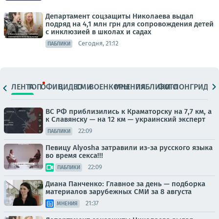
Департамент соцзащиты Николаева выдал
подряд на 4,1 млн грн для сопровождения детей
с инклюзией в школах и садах
Сегодня, 21:12
ПАБЛИКИ
ЛЕНТА
ТОП
ОФИЦ.
ВИДЕО
СМИ
ВОЕНКОРЫ
МНЕНИЯ
ПАБЛИКИ
ФОТО
ЛОНГРИДЫ
ВС РФ приблизились к Краматорску на 7,7 км, а
к Славянску — на 12 км — украинский эксперт
22:09
ПАБЛИКИ
Певицу Alyosha затравили из-за русского языка
во время секса!!!
22:09
ПАБЛИКИ
Диана Панченко: Главное за день — подборка
материалов зарубежных СМИ за 8 августа
21:37
МНЕНИЯ