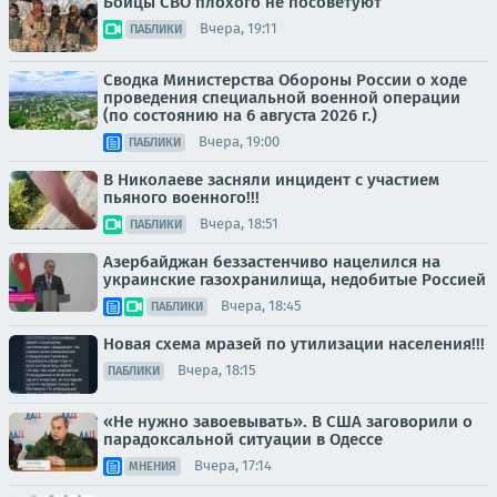
Бойцы СВО плохого не посоветуют
Вчера, 19:11
ПАБЛИКИ
Сводка Министерства Обороны России о ходе
проведения специальной военной операции
(по состоянию на 6 августа 2026 г.)
Вчера, 19:00
ПАБЛИКИ
В Николаеве засняли инцидент с участием
пьяного военного!!!
Вчера, 18:51
ПАБЛИКИ
Азербайджан беззастенчиво нацелился на
украинские газохранилища, недобитые Россией
Вчера, 18:45
ПАБЛИКИ
Новая схема мразей по утилизации населения!!!
Вчера, 18:15
ПАБЛИКИ
«Не нужно завоевывать». В США заговорили о
парадоксальной ситуации в Одессе
Вчера, 17:14
МНЕНИЯ