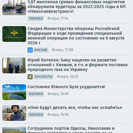
1,67 миллиона гривен финансовых недочетов
обнаружили аудиторы за 2022-2025 годы в КП
«Николаевпастранс»!
Вчера, 17:14
ПАБЛИКИ
Сводка Министерства обороны Российской
Федерации о ходе проведения специальной
военной операции по состоянию на 6 августа
2026 г
Вчера, 17:08
МНЕНИЯ
Юрий Котенок: Баку нацелен на развитие
отношений с Киевом, в т.ч. в формате поставки
природного газа на Украину
Вчера, 16:25
ВОЕНКОРЫ
Состояние Южного Буга ухудшается!
Вчера, 16:16
ПАБЛИКИ
«Они будут делать все, чтобы нас ослабить»
Вчера, 16:16
ПАБЛИКИ
Сотрудники портов Одессы, Николаева и
Измаила готовятся к увольнениям из-за