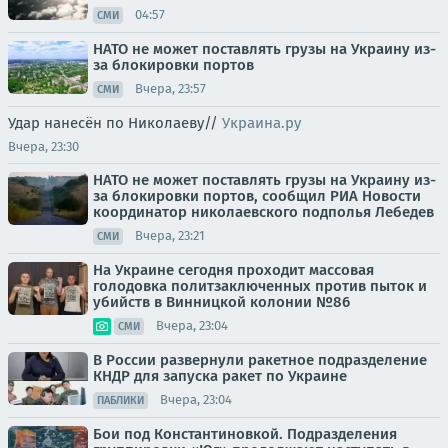
04:57
СМИ
НАТО не может поставлять грузы на Украину из-
за блокировки портов
Вчера, 23:57
СМИ
Удар нанесён по Николаеву//
Украина.ру
Вчера, 23:30
НАТО не может поставлять грузы на Украину из-
за блокировки портов, сообщил РИА Новости
координатор николаевского подполья Лебедев
Вчера, 23:21
СМИ
На Украине сегодня проходит массовая
голодовка политзаключенных против пыток и
убийств в Винницкой колонии №86
Вчера, 23:04
СМИ
В России развернули ракетное подразделение
КНДР для запуска ракет по Украине
Вчера, 23:04
ПАБЛИКИ
Бои под Константиновкой. Подразделения