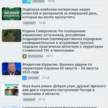
10:32
ПАБЛИКИ
Подборка наиболее интересных наших
новостей и материалов за вчерашний день,
которые вы могли пропустить:
10:28
ПАБЛИКИ
Родион Северьянов: По сообщениям
украинских источников, российские
подразделения (преимущественно передовые
разведывательные и штурмовые группы)
подошли практически вплотную к территории
Славянской ТЭС в Николаевке
08:11
ВОЕНКОРЫ
Владислав Шурыгин: Хроника ударов по
территории Украины 05 августа – 06 августа
2026 года
07:48
МНЕНИЯ
Игра была равна. Доброе утро, друзья! Удачного
вам дня и хорошего настроения! Погода в
Николаеве и области:
07:33
ПАБЛИКИ
Следственный комитет России продолжает