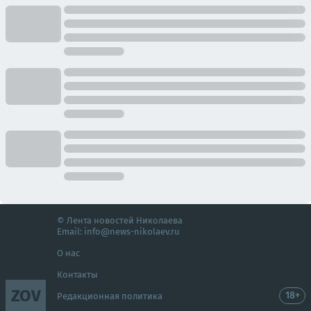
© Лента новостей Николаева
Email:
info@news-nikolaev.ru
О нас
Контакты
ZOV
18+
Редакционная политика