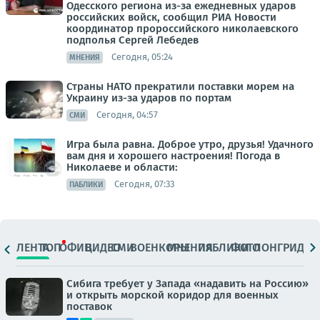
Одесского региона из-за ежедневных ударов
российских войск, сообщил РИА Новости
координатор пророссийского николаевского
подполья Сергей Лебедев
Сегодня, 05:24
МНЕНИЯ
Страны НАТО прекратили поставки морем на
Украину из-за ударов по портам
Сегодня, 04:57
СМИ
Игра была равна. Доброе утро, друзья! Удачного
вам дня и хорошего настроения! Погода в
Николаеве и области:
Сегодня, 07:33
ПАБЛИКИ
ЛЕНТА
ТОП
ОФИЦ.
ВИДЕО
СМИ
ВОЕНКОРЫ
МНЕНИЯ
ПАБЛИКИ
ФОТО
ЛОНГРИДЫ
Сибига требует у Запада «надавить на Россию»
и открыть морской коридор для военных
поставок