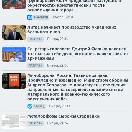
группировки «Юг» продолжают наступать в
окрестностях Константиновки после
освобождения города
Вчера, 22:34
ПАБЛИКИ
Литва начинает производство украинских
беспилотников
Вчера, 22:34
ПАБЛИКИ
Секретарь горсовета Дмитрий Фалько наконец-
то отыскал себе дело, которое сам же и считает
архиважным
Вчера, 22:06
ПАБЛИКИ
Минобороны России: Главное за день.
Продуманно и взвешенно: Министром обороны
Андреем Белоусовым произведены изменения,
направленные на совершенствование систем
материального и военно-технического
обеспечения войск
Вчера, 21:33
ОФИЦ.
Метаморфозы Сырожы Стерненко!
Вчера, 21:24
ПАБЛИКИ