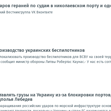
аров гераней по судам в николаевском порту и од
кий Вестникгруппа VK Вконтакте
роизводство украинских беспилотников
 локализовать производство беспилотников для ВСВУ на своей тер
 сообщил министр обороны Литвы Робертас Каунас.- У нас есть согл
тавлять грузы на Украину из-за блокировки порто
дполья Лебедев
 наращивания российских ударов по морской инфраструктуре осно
озникают трудности, поскольку у Украины и стран ЕС различаются р