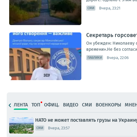
Вчера, 23:21
СМИ
Секретарь горсове
Он убежден: Николаеву с
времени».Не без соглас
Вчера, 22:06
ПАБЛИКИ
ЛЕНТА
ТОП
ОФИЦ.
ВИДЕО
СМИ
ВОЕНКОРЫ
МНЕ
НАТО не может поставлять грузы на Украин
Вчера, 23:57
СМИ