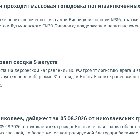
я проходит массовая голодовка политзаключенных
тие политзаключенные из самой Винницкой колонии №86, а также 
ого и Лукьяновского СИЗО.Голодовку поддержали и политзаключенн
овая сводка 5 августа
ста На Херсонском направлении ВС РФ громят логистику врага и ег
ыпустил по левобережью 31 снаряд, в Новой Каховке ранен мирный
23
иколаев, дайджест за 05.08.2026 от николаевских 
 05.08.2026 от николаевских гражданНовоявленная голова областн
ю сложной, но более-менее контролируемой благодаря боевикам ВС