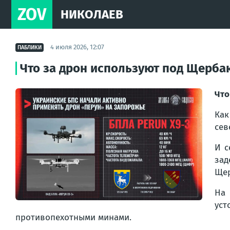
ZOV
НИКОЛАЕВ
4 июля 2026, 12:07
ПАБЛИКИ
Что за дрон используют под Щерба
Что
Как
сев
И с
зад
Щер
На
ус
противопехотными минами.