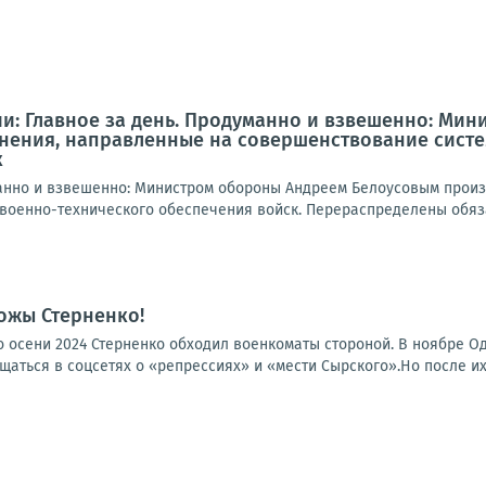
и: Главное за день. Продуманно и взвешенно: Ми
нения, направленные на совершенствование систе
к
манно и взвешенно: Министром обороны Андреем Белоусовым прои
 военно-технического обеспечения войск. Перераспределены обяза
жы Стерненко!
о осени 2024 Стерненко обходил военкоматы стороной. В ноябре Од
аться в соцсетях о «репрессиях» и «мести Сырского».Но после их 