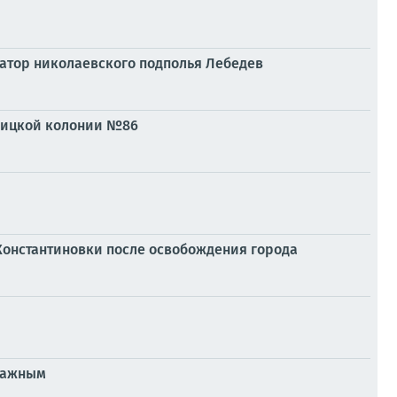
натор николаевского подполья Лебедев
нницкой колонии №86
Константиновки после освобождения города
иважным