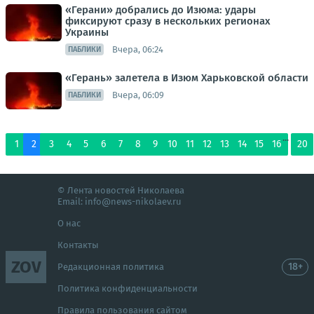
«Герани» добрались до Изюма: удары
фиксируют сразу в нескольких регионах
Украины
Вчера, 06:24
ПАБЛИКИ
«Герань» залетела в Изюм Харьковской области
Вчера, 06:09
ПАБЛИКИ
...
1
2
3
4
5
6
7
8
9
10
11
12
13
14
15
16
20
© Лента новостей Николаева
Email:
info@news-nikolaev.ru
О нас
Контакты
ZOV
18+
Редакционная политика
Политика конфиденциальности
Правила пользования сайтом