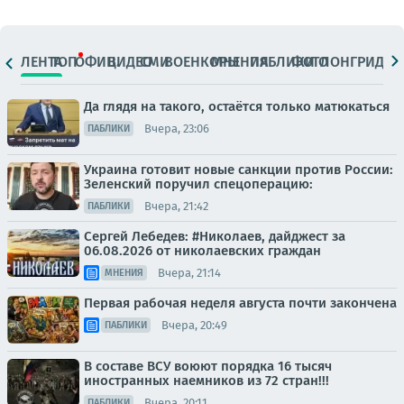
ЛЕНТА
ТОП
ОФИЦ.
ВИДЕО
СМИ
ВОЕНКОРЫ
МНЕНИЯ
ПАБЛИКИ
ФОТО
ЛОНГРИДЫ
Да глядя на такого, остаётся только матюкаться
Вчера, 23:06
ПАБЛИКИ
Украина готовит новые санкции против России:
Зеленский поручил спецоперацию:
Вчера, 21:42
ПАБЛИКИ
Сергей Лебедев: #Николаев, дайджест за
06.08.2026 от николаевских граждан
Вчера, 21:14
МНЕНИЯ
Первая рабочая неделя августа почти закончена
Вчера, 20:49
ПАБЛИКИ
В составе ВСУ воюют порядка 16 тысяч
иностранных наемников из 72 стран!!!
Вчера, 20:11
ПАБЛИКИ